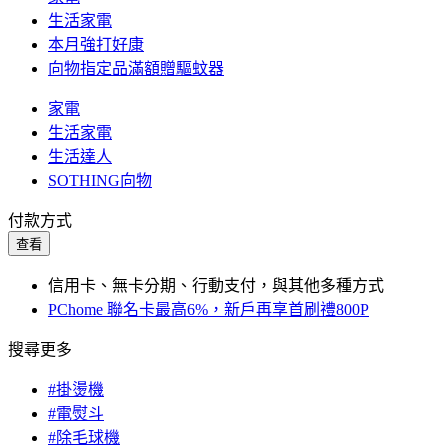
生活家電
本月強打好康
向物指定品滿額贈驅蚊器
家電
生活家電
生活達人
SOTHING向物
付款方式
查看
信用卡、無卡分期、行動支付，與其他多種方式
PChome 聯名卡最高6%，新戶再享首刷禮800P
搜尋更多
#掛燙機
#電熨斗
#除毛球機