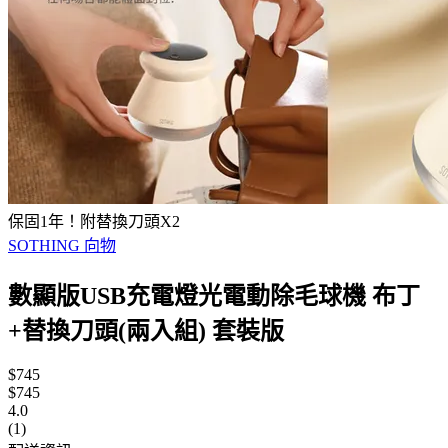
保固1年！附替換刀頭X2
SOTHING 向物
數顯版USB充電燈光電動除毛球機 布丁
+替換刀頭(兩入組) 套裝版
$745
$745
4.0
(1)