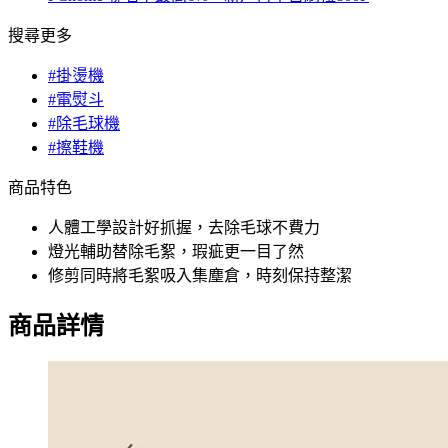
搜尋更多
#掛燙機
#電熨斗
#除毛球機
#擦鞋機
商品特色
人體工學設計好抓握，去除毛球不費力
燈光輔助替除毛絮，瑕疵更一目了然
修剪同時將毛絮吸入集塵倉，時刻保持整潔
商品詳情