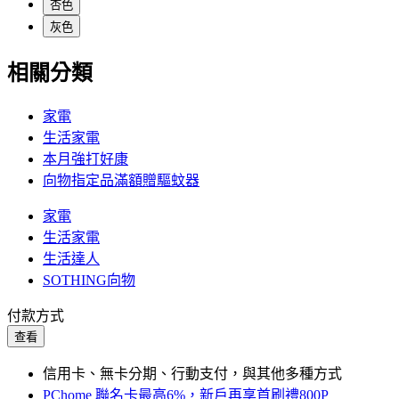
杏色
灰色
相關分類
家電
生活家電
本月強打好康
向物指定品滿額贈驅蚊器
家電
生活家電
生活達人
SOTHING向物
付款方式
查看
信用卡、無卡分期、行動支付，與其他多種方式
PChome 聯名卡最高6%，新戶再享首刷禮800P