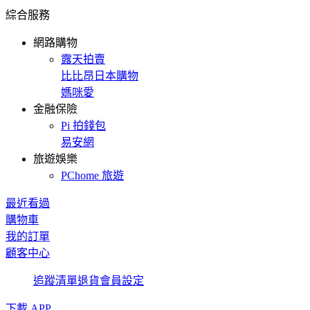
綜合服務
網路購物
露天拍賣
比比昂日本購物
媽咪愛
金融保險
Pi 拍錢包
易安網
旅遊娛樂
PChome 旅遊
最近看過
購物車
我的訂單
顧客中心
追蹤清單
退貨
會員設定
下載 APP