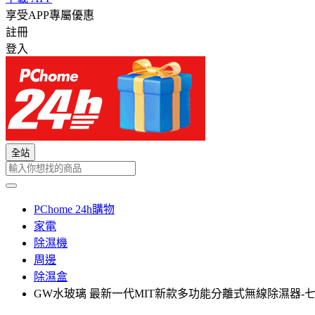
享受APP專屬優惠
註冊
登入
全站
PChome 24h購物
家電
除濕機
周邊
除濕盒
GW水玻璃 最新一代MIT新款多功能分離式無線除濕器-