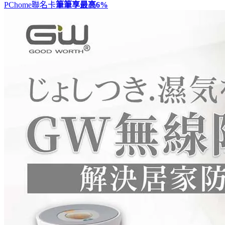
PChome聯名卡
筆筆享最高
6%