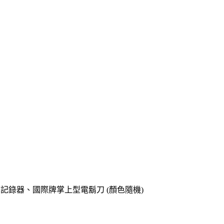
o專用記錄器、國際牌掌上型電鬍刀 (顏色隨機)