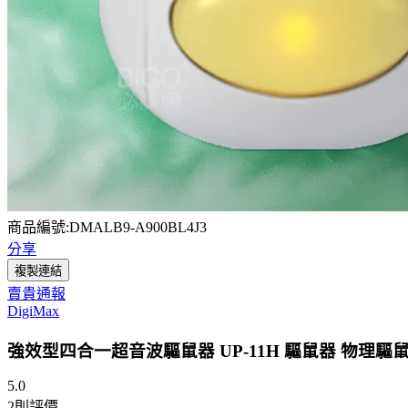
商品編號:DMALB9-A900BL4J3
分享
複製連結
賣貴通報
DigiMax
強效型四合一超音波驅鼠器 UP-11H 驅鼠器 物理驅
5.0
2
則評價