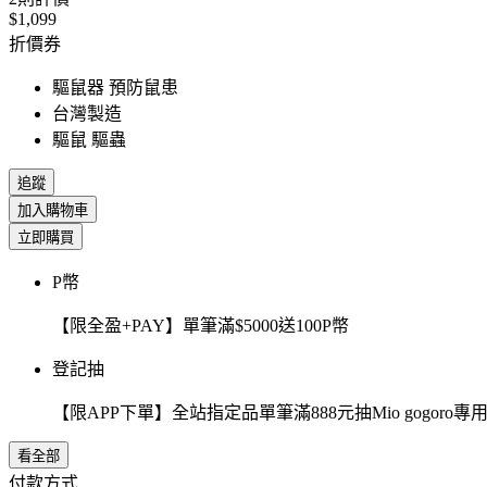
$1,099
折價券
驅鼠器 預防鼠患
台灣製造
驅鼠 驅蟲
追蹤
加入購物車
立即購買
P幣
【限全盈+PAY】單筆滿$5000送100P幣
登記抽
【限APP下單】全站指定品單筆滿888元抽Mio gogor
看全部
付款方式