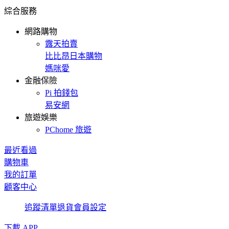
綜合服務
網路購物
露天拍賣
比比昂日本購物
媽咪愛
金融保險
Pi 拍錢包
易安網
旅遊娛樂
PChome 旅遊
最近看過
購物車
我的訂單
顧客中心
追蹤清單
退貨
會員設定
下載 APP