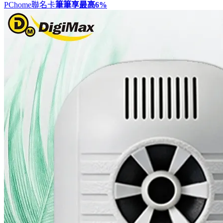
PChome聯名卡
筆筆享最高
6%