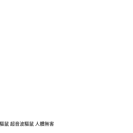
物理驅鼠 超音波驅鼠 人體無害