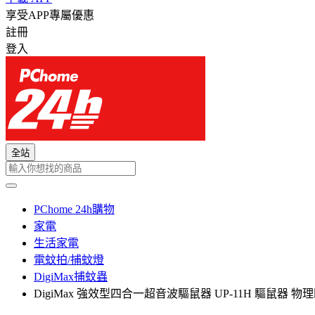
享受APP專屬優惠
註冊
登入
全站
PChome 24h購物
家電
生活家電
電蚊拍/捕蚊燈
DigiMax捕蚊蟲
DigiMax 強效型四合一超音波驅鼠器 UP-11H 驅鼠器 