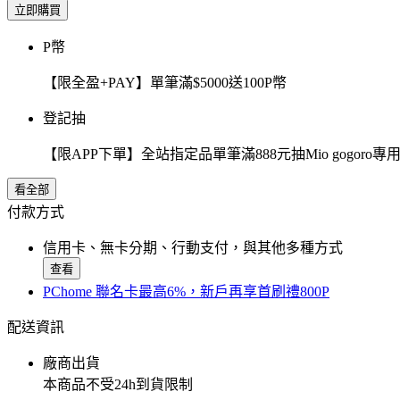
立即購買
P幣
【限全盈+PAY】單筆滿$5000送100P幣
登記抽
【限APP下單】全站指定品單筆滿888元抽Mio gogor
看全部
付款方式
信用卡、無卡分期、行動支付，與其他多種方式
查看
PChome 聯名卡最高6%，新戶再享首刷禮800P
配送資訊
廠商出貨
本商品不受24h到貨限制