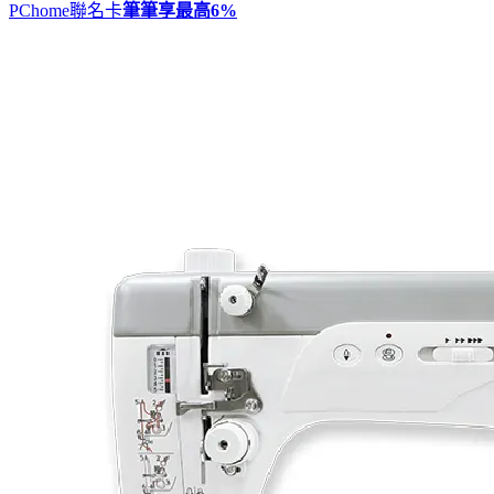
PChome聯名卡
筆筆享最高
6%