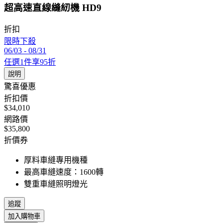
超高速直線縫紉機 HD9
折扣
限時下殺
06/03
-
08/31
任選1件享95折
說明
驚喜優惠
折扣價
$34,010
網路價
$35,800
折價券
厚料車縫專用機種
最高車縫速度：1600轉
雙重車縫照明燈光
追蹤
加入購物車