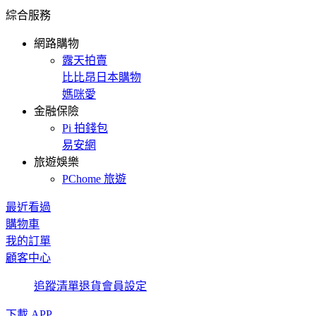
綜合服務
網路購物
露天拍賣
比比昂日本購物
媽咪愛
金融保險
Pi 拍錢包
易安網
旅遊娛樂
PChome 旅遊
最近看過
購物車
我的訂單
顧客中心
追蹤清單
退貨
會員設定
下載 APP