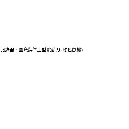
o專用記錄器、國際牌掌上型電鬍刀 (顏色隨機)