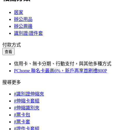
居家
辦公用品
辦公周邊
識別證/證件套
付款方式
查看
信用卡、無卡分期、行動支付，與其他多種方式
PChome 聯名卡最高6%，新戶再享首刷禮800P
搜尋更多
#識別證伸縮夾
#伸縮卡套組
#伸縮識別夾
#票卡包
#票卡套
#證件卡套組