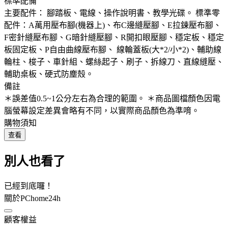
標準配備
主要配件： 腳踏板、電線、操作說明書、教學光碟。 標準零
配件：A萬用壓布腳(機器上)、布C邊縫壓腳、E拉鍊壓布腳、
F密針縫壓布腳、G暗針縫壓腳、R開扣眼壓腳、穩定板、穩定
板固定板、P自由曲線壓布腳、 線輪蓋板(大*2/小*2)、輔助線
輪柱、梭子、車針組、螺絲起子、刷子、拆線刀、直線縫壓、
輔助桌板、硬式防塵殼。
備註
＊誤差值0.5~1公分左右為合理的範圍。 ＊商品圖檔顏色因電
腦螢幕設定差異會略有不同，以實際商品顏色為準唷。
購物須知
查看
別人也看了
已經到底囉！
關於PChome24h
顧客權益