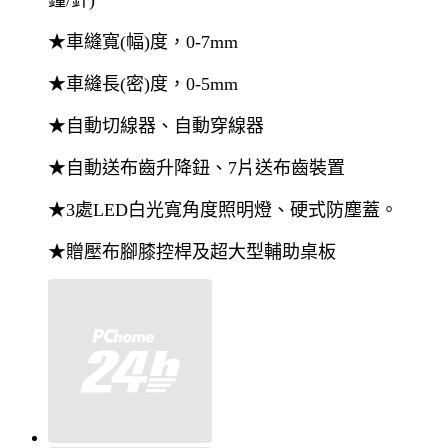
鐘/針)
★車縫寬(幅)度，0-7mm
★車縫長(密)度，0-5mm
★自動切線器、自動穿線器
★自動送布齒升降鈕、7片送布齒裝置
★3處LED白光寬角度照明燈、硬式防塵蓋。
★贈壓布腳膝控桿及超大型輔助桌板