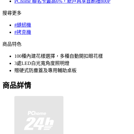
PChome 聯名卡最高6%，新戶再享首刷禮800P
搜尋更多
#縫紉機
#拷克機
商品特色
100種內建花樣選擇，多種自動開扣眼花樣
3處LED白光寬角度照明燈
贈硬式防塵蓋及專用輔助桌板
商品詳情