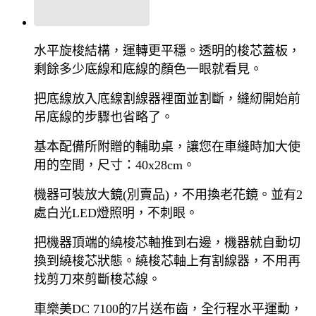
水平旋梭結構，運轉更平穩。透明的梭芯蓋板，
剩餘多少底線和底線的顏色一眼就看見。
把底線放入底線割線器裡面並割斷，縫紉開始前
吊底線的步驟也省略了。
基本配備所附贈的輔助桌，讓您在車縫時加大使
用的空間，尺寸：40x28cm。
機器可裝放大鏡(別賣品)，不用換老花鏡。並有2
處白光LED燈照明，不刺眼。
把機器頂端的繞梭芯軸推到右邊，機器就自動切
換到繞梭芯狀態。繞梭芯軸上有割線器，不用再
找剪刀來剪斷梭芯線。
車樂美DC 7100的7片送布齒，全行程水平運動，