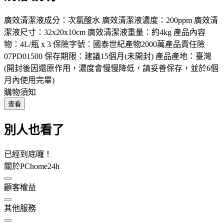
廣效清潔液成分：次氯酸水 廣效清潔液濃度：200ppm 廣效清
潔液尺寸：32x20x10cm 廣效清潔液重量：約4kg 產品內容
物：4L/瓶 x 3 保險字號：國泰世紀產物2000萬產品責任險
07PD01500 保存期限：建議15個月(未開封) 產品產地：臺灣
(開封後因還原作用，濃度會慢慢降低，請妥善保存，並於6個
月內使用完畢)
購物須知
查看
別人也看了
已經到底囉！
關於PChome24h
顧客權益
其他服務