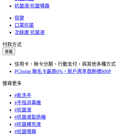
抗菌液/抗菌噴霧
保健
口罩抗菌
次綠康 抗菌液
付款方式
查看
信用卡、無卡分期、行動支付，與其他多種方式
PChome 聯名卡最高6%，新戶再享首刷禮800P
搜尋更多
#乾洗手
#手指消毒機
#抗菌液
#抗菌液製造機
#抗菌補充液
#抗菌噴霧