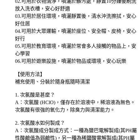
02.可用於衣物清淨，噴灑於髒污處，靜置10分鐘後刷洗
放入洗衣槽，安心好舒適
03.可用於居住環境，噴灑靜置後，清水沖洗擦拭，安心
好住居
04.可用於大眾運輸，噴灑於座位、安全帽、皮椅，安心
好行
05.可用於教育環境，噴灑於常會多人接觸的物品上，安
心學習
06.可用於遊樂設施，噴灑於物品或環境，安心玩樂
【使用方法】
補充使用、分裝於隨身瓶隨時清潔
1. 次氯酸是甚麼？
A：次氯酸 (HClO)，僅存在於溶液中，稀溶液為無色。
次氯酸有很強的氧化力，除臭力與清潔能力。
2. 次氯酸水如何製成？
A：次氯酸成分製成方式：一種為鹽巴電解製成(其PH屬
性酸鹼值為弱鹼性)，另一種為稀鹽酸電解製成(其PH屬