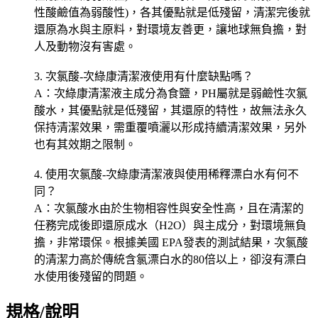
性酸鹼值為弱酸性)，各其優點就是低殘留，清潔完後就
還原為水與主原料，對環境友善更，讓地球無負擔，對
人及動物沒有害處。
3. 次氯酸-次綠康清潔液使用有什麼缺點嗎？
A：次綠康清潔液主成分為食鹽，PH屬就是弱鹼性次氯
酸水，其優點就是低殘留，其還原的特性，故無法永久
保持清潔效果，需重覆噴灑以形成持續清潔效果，另外
也有其效期之限制。
4. 使用次氯酸-次綠康清潔液與使用稀釋漂白水有何不
同？
A：次氯酸水由於生物相容性與安全性高，且在清潔的
任務完成後即還原成水（H2O）與主成分，對環境無負
擔，非常環保。根據美國 EPA發表的測試結果，次氯酸
的清潔力高於傳統含氯漂白水的80倍以上，卻沒有漂白
水使用後殘留的問題。
規格/說明