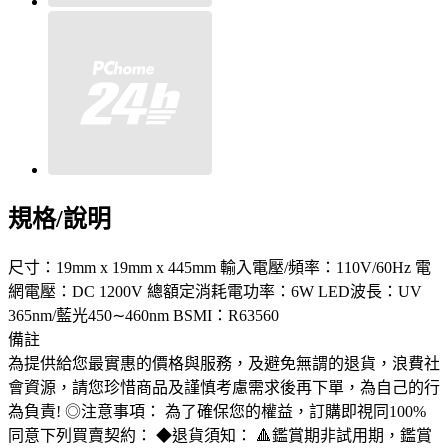
規格/說明
尺寸：19mm x 19mm x 445mm 輸入電壓/頻率：110V/60Hz 電
網電壓：DC 1200V 總額定消耗電功率：6W LED波長：UV
365nm/藍光450∼460nm BSMI：R63560
備註
為提供給您最實惠的價格與服務，及避免無謂的退貨，浪費社
會資源，請您珍惜商品及謹慎考慮需求後再下單，為自己的行
為負責! ◎注意事項： 為了確保您的權益，訂購即視同100%
同意下列買賣契約： ◆退貨須知： 🔺鑑賞期非試用期，鑑賞