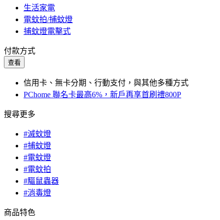
生活家電
電蚊拍/捕蚊燈
捕蚊燈電擊式
付款方式
查看
信用卡、無卡分期、行動支付，與其他多種方式
PChome 聯名卡最高6%，新戶再享首刷禮800P
搜尋更多
#滅蚊燈
#捕蚊燈
#電蚊燈
#電蚊拍
#驅鼠蟲器
#消毒燈
商品特色