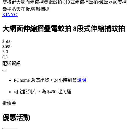
雙按鍵大網面伸縮摺疊電蚊拍 8段式伸縮捕蚊拍/滅蚊器90度摺
疊平貼天花板.輕鬆捕抓
KINYO
大網面伸縮摺疊電蚊拍 8段式伸縮捕蚊拍
$560
$699
5.0
(1)
配送資訊
PChome 倉庫出貨，24小時到貨
說明
可宅配到府，滿 $490 起免運
折價券
優惠活動