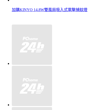
加購KINYO 14.8W雙風扇吸入式電擊捕蚊燈