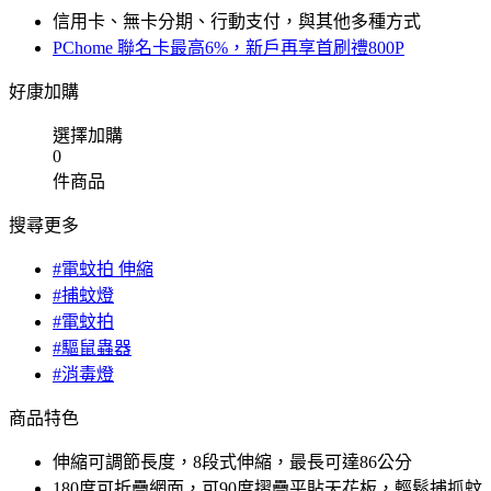
信用卡、無卡分期、行動支付，與其他多種方式
PChome 聯名卡最高6%，新戶再享首刷禮800P
好康加購
選擇加購
0
件商品
搜尋更多
#電蚊拍 伸縮
#捕蚊燈
#電蚊拍
#驅鼠蟲器
#消毒燈
商品特色
伸縮可調節長度，8段式伸縮，最長可達86公分
180度可折疊網面，可90度摺疊平貼天花板，輕鬆捕抓蚊