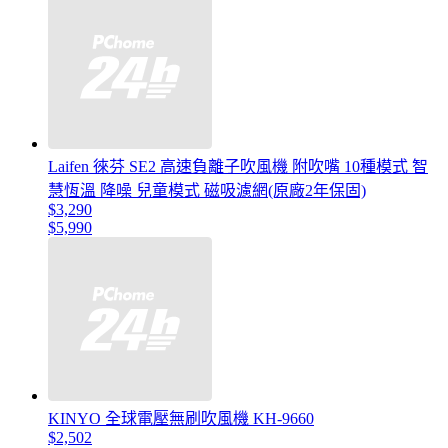
Laifen 徠芬 SE2 高速負離子吹風機 附吹嘴 10種模式 智
慧恆溫 降噪 兒童模式 磁吸濾網(原廠2年保固)
$3,290
$5,990
KINYO 全球電壓無刷吹風機 KH-9660
$2,502