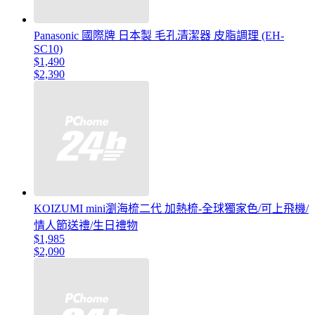
Panasonic 國際牌 日本製 毛孔清潔器 皮脂調理 (EH-
SC10)
$1,490
$2,390
KOIZUMI mini瀏海梳二代 加熱梳-全球獨家色/可上飛機/
情人節送禮/生日禮物
$1,985
$2,090