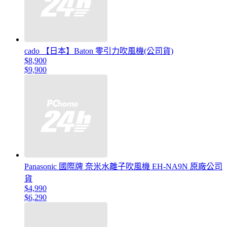
cado 【日本】Baton 零引力吹風機(公司貨)
$8,900
$9,900
Panasonic 國際牌 奈米水離子吹風機 EH-NA9N 原廠公司
貨
$4,990
$6,290