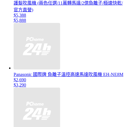
護髮吹風機 (兩色任選/11萬轉馬達/2億負離子/極速快乾/
官方直營)
$5,388
$5,888
Panasonic 國際牌 負離子溫控高速馬達吹風機 EH-NE8M
$2,690
$3,290