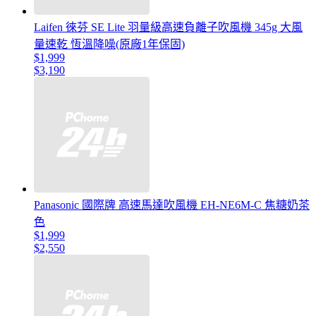
Laifen 徠芬 SE Lite 羽量級高速負離子吹風機 345g 大風
量速乾 恆溫降噪(原廠1年保固)
$1,999
$3,190
Panasonic 國際牌 高速馬達吹風機 EH-NE6M-C 焦糖奶茶
色
$1,999
$2,550