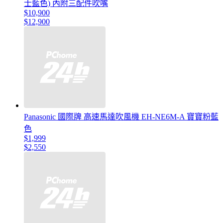
士藍色) 內附三配件吹嘴
$10,900
$12,900
Panasonic 國際牌 高速馬達吹風機 EH-NE6M-A 寶寶粉藍
色
$1,999
$2,550