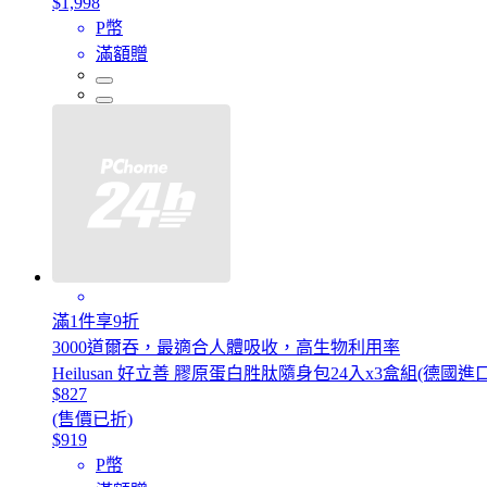
$1,998
P幣
滿額贈
滿1件享9折
3000道爾吞，最適合人體吸收，高生物利用率
Heilusan 好立善 膠原蛋白胜肽隨身包24入x3盒組(德國
$827
(售價已折)
$919
P幣