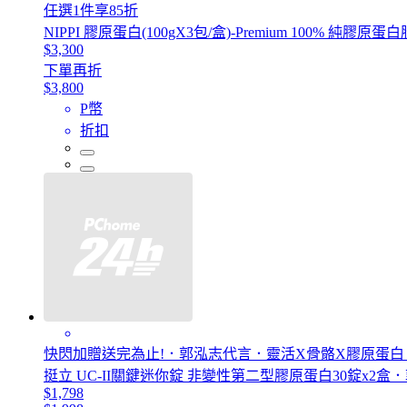
任選1件享85折
NIPPI 膠原蛋白(100gX3包/盒)-Premium 100% 純膠原
$3,300
下單再折
$3,800
P幣
折扣
快閃加贈送完為止!．郭泓志代言．靈活X骨骼X膠原蛋白 
挺立 UC-II關鍵迷你錠 非變性第二型膠原蛋白30錠x2盒
$1,798