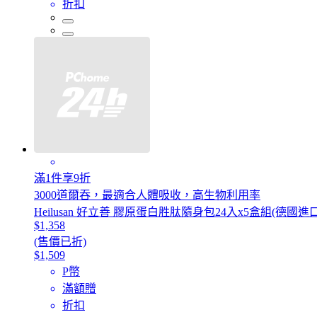
折扣
滿1件享9折
3000道爾吞，最適合人體吸收，高生物利用率
Heilusan 好立善 膠原蛋白胜肽隨身包24入x5盒組(德國
$1,358
(售價已折)
$1,509
P幣
滿額贈
折扣