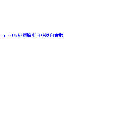
mium 100% 純膠原蛋白胜肽白金版