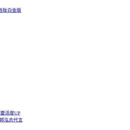
蛋白胜肽白金版
靈活度UP
．郭泓志代言