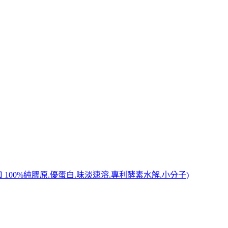
進口 100%純膠原.優蛋白.味淡速溶.專利酵素水解.小分子)