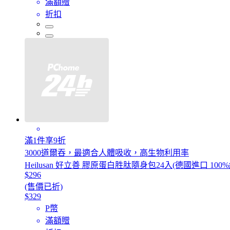
滿額贈
折扣
滿1件享9折
3000道爾吞，最適合人體吸收，高生物利用率
Heilusan 好立善 膠原蛋白胜肽隨身包24入(德國進口 10
$296
(售價已折)
$329
P幣
滿額贈