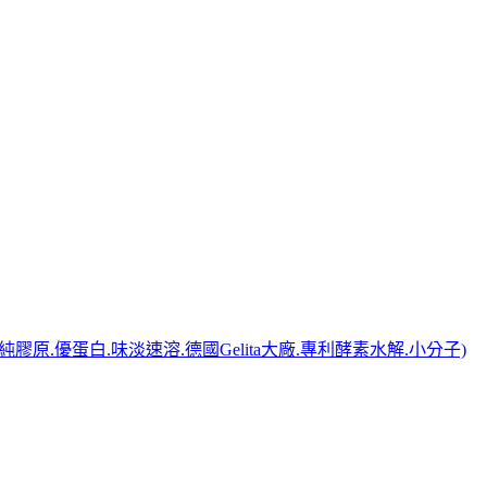
0%純膠原.優蛋白.味淡速溶.德國Gelita大廠.專利酵素水解.小分子)