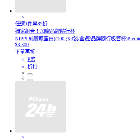
任選1件享85折
獨家組合！加贈品牌隨行杯
NIPPI 純膠原蛋白((100gX3袋/盒)贈品牌隨行吸管杯)Pre
$3,300
下單再折
P幣
折扣