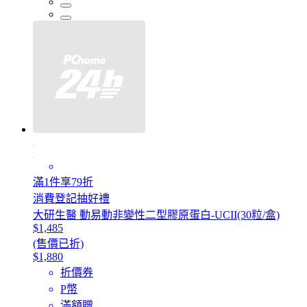
滿1件享79折
消費登記抽好禮
大研生醫 動易動非變性二型膠原蛋白-UCII(30粒/盒)
$1,485
(售價已折)
$1,880
折價券
P幣
滿額贈