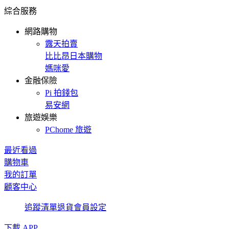
綜合服務
網路購物
露天拍賣
比比昂日本購物
媽咪愛
金融保險
Pi 拍錢包
易安網
旅遊娛樂
PChome 旅遊
最近看過
購物車
我的訂單
顧客中心
追蹤清單
退貨
會員設定
下載 APP