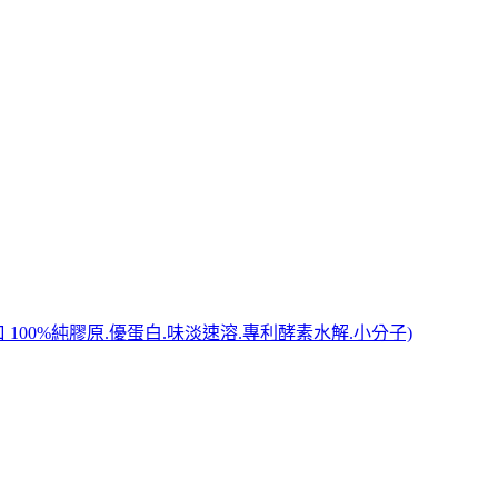
進口 100%純膠原.優蛋白.味淡速溶.專利酵素水解.小分子)