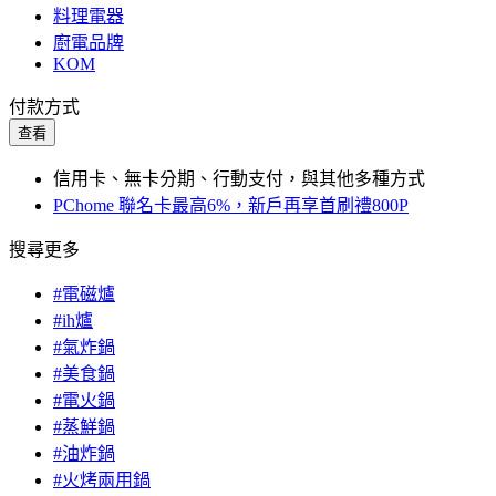
料理電器
廚電品牌
KOM
付款方式
查看
信用卡、無卡分期、行動支付，與其他多種方式
PChome 聯名卡最高6%，新戶再享首刷禮800P
搜尋更多
#電磁爐
#ih爐
#氣炸鍋
#美食鍋
#電火鍋
#蒸鮮鍋
#油炸鍋
#火烤兩用鍋