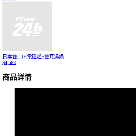
日本雙口IH電磁爐+雙耳湯鍋
$4,588
商品詳情