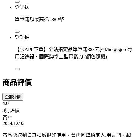
登記送
單筆滿額最高送188P幣
登記抽
【限APP下單】全站指定品單筆滿888元抽Mio gogoro專
用記錄器、國際牌掌上型電鬍刀 (顏色隨機)
商品評價
全部評價
4.0
3則評價
黃**
2024/12/02
商品快速到貨無損壞很好使用，會再回購給家人/朋友們，超