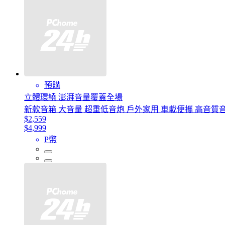
預購
立體環繞 澎湃音量覆蓋全場
新款音箱 大音量 超重低音炮 戶外家用 車載便攜 高音質音響
$2,559
$4,999
P幣