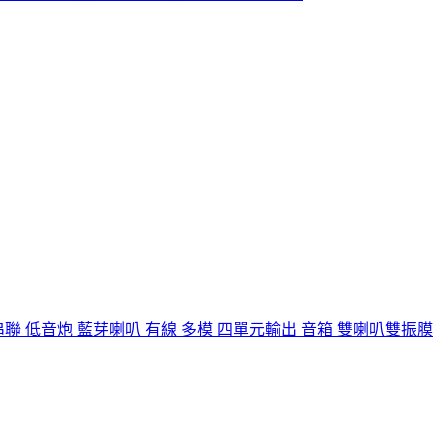
可串聯 低音炮 藍芽喇叭 有線 多模 四單元輸出 音箱 雙喇叭雙振膜