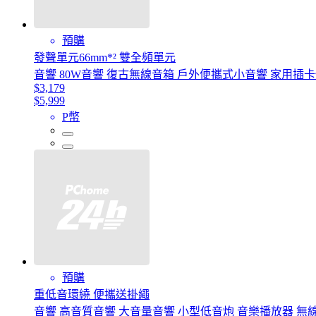
預購
發聲單元66mm*² 雙全頻單元
音響 80W音響 復古無線音箱 戶外便攜式小音響 家用插卡
$3,179
$5,999
P幣
預購
重低音環繞 便攜送掛繩
音響 高音質音響 大音量音響 小型低音炮 音樂播放器 無線