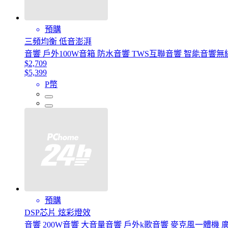
預購
三頻均衡 低音澎湃
音響 戶外100W音箱 防水音響 TWS互聯音響 智能音響
$2,709
$5,399
P幣
預購
DSP芯片 炫彩燈效
音響 200W音響 大音量音響 戶外k歌音響 麥克風一體機