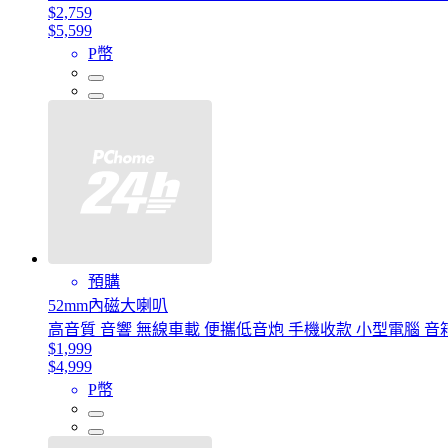
$2,759
$5,599
P幣
預購
52mm內磁大喇叭
高音質 音響 無線車載 便攜低音炮 手機收款 小型電腦 音箱
$1,999
$4,999
P幣