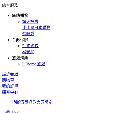
綜合服務
網路購物
露天拍賣
比比昂日本購物
媽咪愛
金融保險
Pi 拍錢包
易安網
旅遊娛樂
PChome 旅遊
最近看過
購物車
我的訂單
顧客中心
追蹤清單
退貨
會員設定
下載 APP