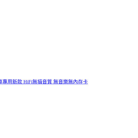
車專用新款 HiFi無損音質 無音樂無內存卡