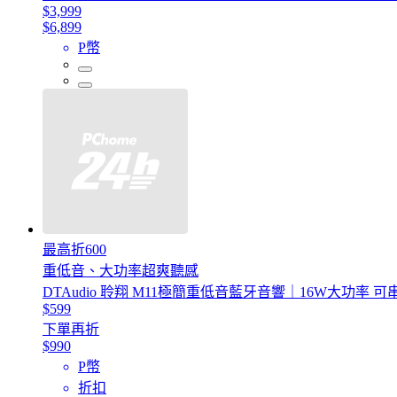
$3,999
$6,899
P幣
最高折600
重低音、大功率超爽聽感
DTAudio 聆翔 M11極簡重低音藍牙音響｜16W大功率 
$599
下單再折
$990
P幣
折扣