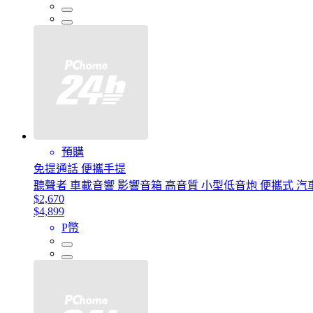
預購
免提通話 便攜手提
聽聲者 車載音響 影響音箱 高音質 小型低音炮 便攜式 汽
$2,670
$4,899
P幣