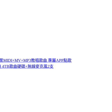
IDI+MV+MP3教唱歌曲 專屬APP點歌
機 4TB歌曲硬碟+無線麥克風2支