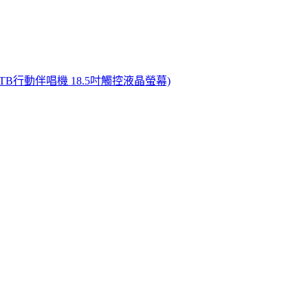
TB行動伴唱機 18.5吋觸控液晶螢幕)