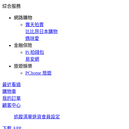
綜合服務
網路購物
露天拍賣
比比昂日本購物
媽咪愛
金融保險
Pi 拍錢包
易安網
旅遊娛樂
PChome 旅遊
最近看過
購物車
我的訂單
顧客中心
追蹤清單
退貨
會員設定
下載 APP