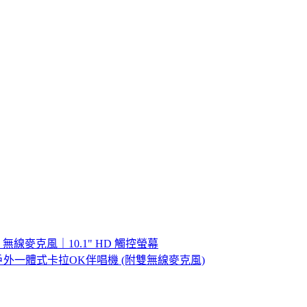
線麥克風｜10.1" HD 觸控螢幕
露營戶外一體式卡拉OK伴唱機 (附雙無線麥克風)