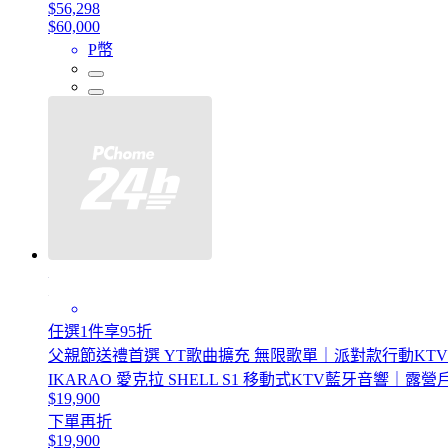
$56,298
$60,000
P幣
任選1件享95折
父親節送禮首選 YT歌曲擴充 無限歌單｜派對款行動KTV 無
IKARAO 愛克拉 SHELL S1 移動式KTV藍牙音響｜
$19,900
下單再折
$19,900