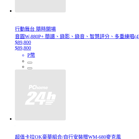
行動舞台 隨時開場
音圓W-880P+ 簡譜、錄影、錄音、智慧評分、多重練唱(4
$89,800
$89,800
P幣
超值卡拉OK豪華組合/自行安裝贈WM-680麥克風