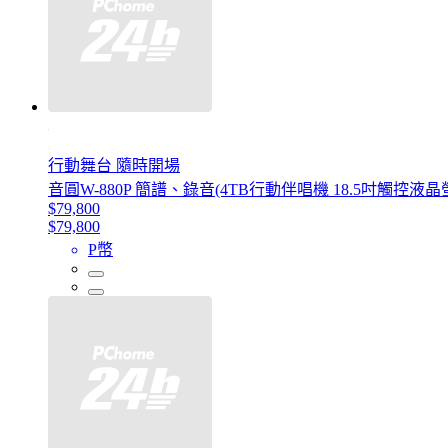
行動舞台 隨時開場
音圓W-880P 簡譜、錄音(4TB行動伴唱機 18.5吋觸控液晶
$79,800
$79,800
P幣