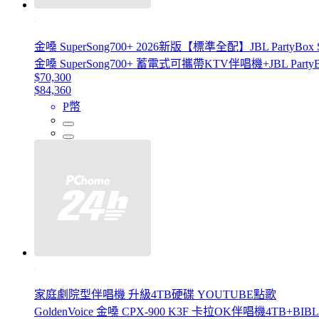
金嗓 SuperSong700+ 2026新版【標準全配】JBL Part
金嗓 SuperSong700+ 蓄電式可攜帶KTV伴唱機+JBL Pa
$70,300
$84,360
P幣
家庭劇院型伴唱機 升級4TB硬碟 YOUTUBE點歌
GoldenVoice 金嗓 CPX-900 K3F 卡拉OK伴唱機4TB+BI