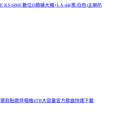
IBLE KS-6060 數位D類擴大機+LA-44(黑/白色)主喇叭
e點歌模式 豪華款點歌伴唱機4TB大容量官方歌曲快速下載