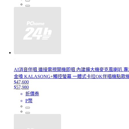
AI消音伴唱 連接電視開機即唱 內建擴大機麥克風喇叭 專業M
金嗓 KALASONG+觸控螢幕 一體式卡拉OK伴唱機點歌
$47,600
$57,980
折價券
P幣