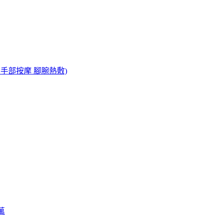
 手部按摩 腳腕熱敷)
萬