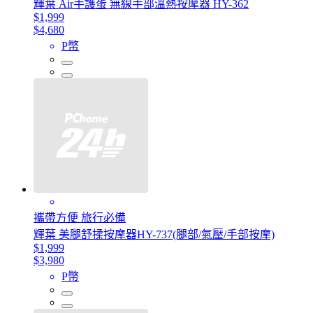
輝葉 Air手護蛋 無線手部溫熱按摩器 HY-362
$1,999
$4,680
P幣
攜帶方便 旅行必備
輝葉 美腿舒揉按摩器HY-737(腿部/氣壓/手部按摩)
$1,999
$3,980
P幣