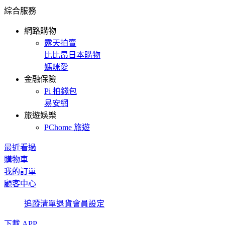
綜合服務
網路購物
露天拍賣
比比昂日本購物
媽咪愛
金融保險
Pi 拍錢包
易安網
旅遊娛樂
PChome 旅遊
最近看過
購物車
我的訂單
顧客中心
追蹤清單
退貨
會員設定
下載 APP