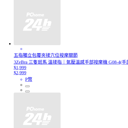
五指獨立包覆夾揉穴位按摩關節
3ZeBra 三隻斑馬 溫揉指｜氣壓溫感手部按摩機 G08-4(
$1,999
$2,999
P幣