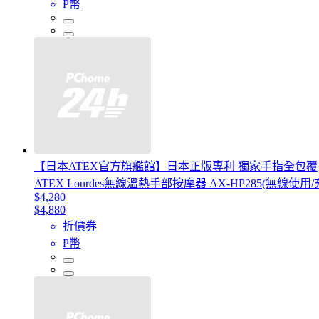
P幣
【日本ATEX官方旗艦館】日本正版專利 獨家手指全包覆
ATEX Lourdes無線溫熱手部按摩器 AX-HP285(無線使
$4,280
$4,880
折價券
P幣