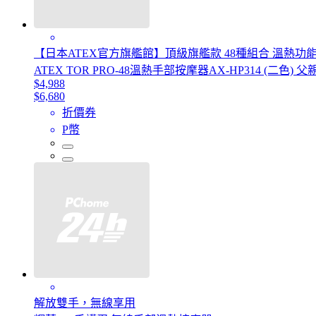
【日本ATEX官方旗艦館】頂級旗艦款 48種組合 溫熱功
ATEX TOR PRO-48溫熱手部按摩器AX-HP314 (二色) 
$4,988
$6,680
折價券
P幣
解放雙手，無線享用