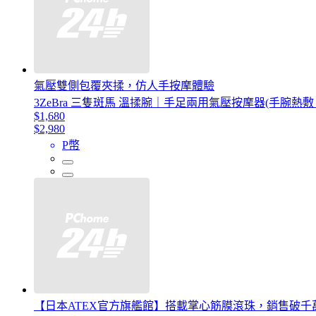
氣壓雙側包覆夾揉，仿人手按摩體驗
3ZeBra 三隻斑馬 溫揉腕｜手足兩用氣壓按摩器(手腕熱敷
$1,680
$2,980
P幣
【日本ATEX官方旗艦館】搭載掌心筋膜滾珠，銷售破千