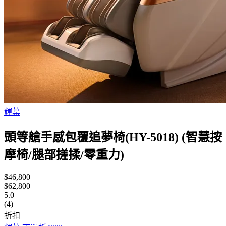
輝葉
頭等艙手感包覆追夢椅(HY-5018) (智慧按
摩椅/腿部搓揉/零重力)
$46,800
$62,800
5.0
(4)
折扣