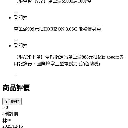
【限全盈+PAY】單筆滿$5000送100P幣
登記抽
單筆滿999元抽HORIZON 3.0SC 飛輪健身車
登記抽
【限APP下單】全站指定品單筆滿888元抽Mio gogoro專
用記錄器、國際牌掌上型電鬍刀 (顏色隨機)
商品評價
全部評價
5.0
4則評價
林**
2025/12/15