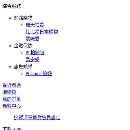
綜合服務
網路購物
露天拍賣
比比昂日本購物
媽咪愛
金融保險
Pi 拍錢包
易安網
旅遊娛樂
PChome 旅遊
最近看過
購物車
我的訂單
顧客中心
追蹤清單
退貨
會員設定
下載 APP