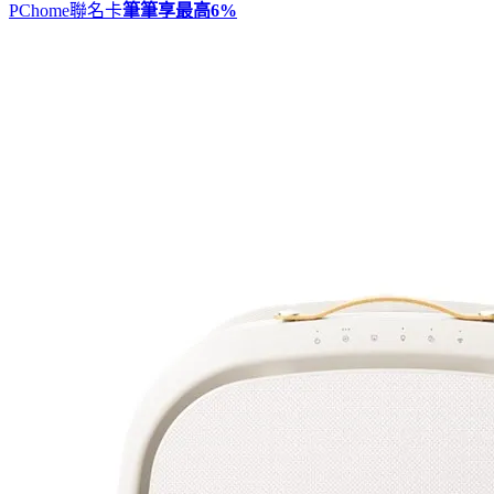
PChome聯名卡
筆筆享最高
6%