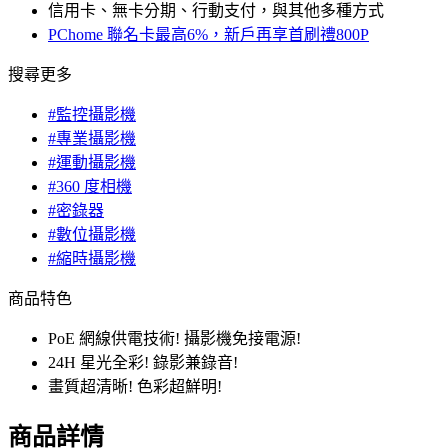
信用卡、無卡分期、行動支付，與其他多種方式
PChome 聯名卡最高6%，新戶再享首刷禮800P
搜尋更多
#監控攝影機
#專業攝影機
#運動攝影機
#360 度相機
#密錄器
#數位攝影機
#縮時攝影機
商品特色
PoE 網線供電技術! 攝影機免接電源!
24H 星光全彩! 錄影兼錄音!
畫質超清晰! 色彩超鮮明!
商品詳情