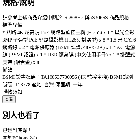
規格/說明
請參考上述商品介紹中關於 iS5808H2 與 iS306SS 商品規格
標準配備
* 八路 4K 超高清 PoE 網路型監控主機 (H.265) x 1 * 星光全彩
3MP 子彈型 PoE 網路攝影機 (H.265, 對講型) x 8 * 1.5 米 CAT6
網路線 x 2 * 電源供應器 (BSMI 認證, 48V/5.2A) x 1 * AC 電源
線 (BSMI 認證) x 1 * USB 隨身碟 (中文使用手冊) x 1 * 掛壁式
支架 (鋁合金) x 8
備註
BSMI 證書號碼：TA108537780056 (4K 監控主機) BSMI 識別
號碼: T53778 產地: 台灣 保固期: 一年
購物須知
查看
別人也看了
已經到底囉！
關於PChome24h