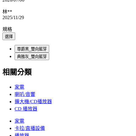
林**
2025/11/29
規格
選擇
尊爵黑_雙向藍芽
典雅灰_雙向藍芽
相關分類
家電
喇叭/音響
擴大機/CD播放器
CD 播放器
家電
卡拉/直播設備
播放器