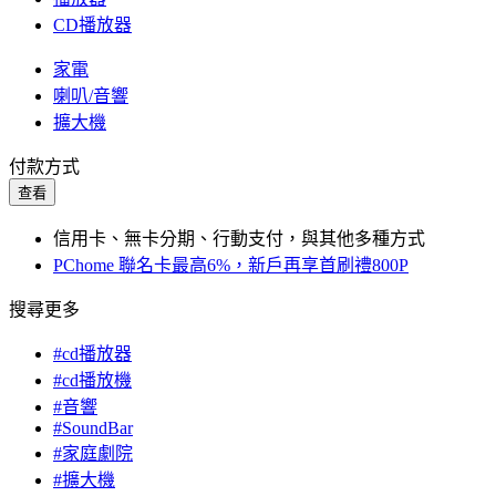
CD播放器
家電
喇叭/音響
擴大機
付款方式
查看
信用卡、無卡分期、行動支付，與其他多種方式
PChome 聯名卡最高6%，新戶再享首刷禮800P
搜尋更多
#cd播放器
#cd播放機
#音響
#SoundBar
#家庭劇院
#擴大機