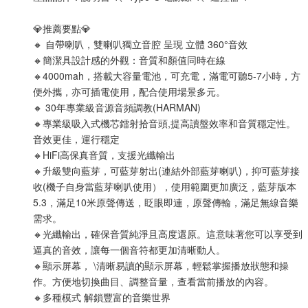
💎推薦要點💎
🔸 自帶喇叭，雙喇叭獨立音腔 呈現 立體 360°音效
🔸簡潔具設計感的外觀：音質和顏值同時在線
🔸4000mah，搭載大容量電池，可充電，滿電可聽5-7小時，方
便外攜，亦可插電使用，配合使用場景多元。
🔸 30年專業級音源音頻調教(HARMAN)
🔸專業級吸入式機芯鐳射拾音頭,提高讀盤效率和音質穩定性。
音效更佳，運行穩定
🔸HiFi高保真音質，支援光纖輸出
🔸升級雙向藍芽，可藍芽射出(連結外部藍芽喇叭)，抑可藍芽接
收(機子自身當藍芽喇叭使用），使用範圍更加廣泛，藍芽版本
5.3，滿足10米原聲傳送，眨眼即連，原聲傳輸，滿足無線音樂
需求。
🔸光纖輸出，確保音質純淨且高度還原。這意味著您可以享受到
逼真的音效，讓每一個音符都更加清晰動人。
🔸顯示屏幕， \清晰易讀的顯示屏幕，輕鬆掌握播放狀態和操
作。方便地切換曲目、調整音量，查看當前播放的內容。
🔸多種模式 解鎖豐富的音樂世界