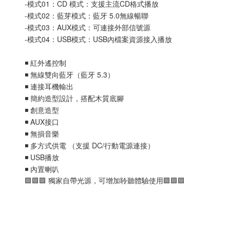
-模式01：CD 模式：支援主流CD格式播放
-模式02：藍芽模式：藍牙 5.0無線暢聯
-模式03：AUX模式：可連接外部信號源
-模式04：USB模式：USB內檔案資源接入播放
◾ 紅外遙控制
◾ 無線雙向藍牙（藍牙 5.3）
◾ 連接耳機輸出
◾ 簡約造型設計，搭配木質底腳
◾ 創意造型
◾ AUX接口
◾ 無損音樂
◾ 多方式供電 （支援 DC/行動電源連接）
◾ USB播放
◾ 內置喇叭
🟪🟪🟪 獨家自帶光源，可增加聆聽體驗使用🟪🟪🟪