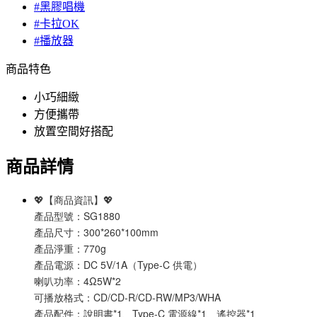
#黑膠唱機
#卡拉OK
#播放器
商品特色
小巧細緻
方便攜帶
放置空間好搭配
商品詳情
💖【商品資訊】💖
產品型號：SG1880
產品尺寸：300*260*100mm
產品淨重：770g
產品電源：DC 5V/1A（Type-C 供電）
喇叭功率：4Ω5W*2
可播放格式：CD/CD-R/CD-RW/MP3/WHA
產品配件：說明書*1、Type-C 電源線*1、遙控器*1