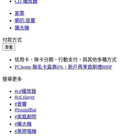
CD 播放器
家電
喇叭/音響
擴大機
付款方式
查看
信用卡、無卡分期、行動支付，與其他多種方式
PChome 聯名卡最高6%，新戶再享首刷禮800P
搜尋更多
#cd播放器
#cd player
#音響
#SoundBar
#家庭劇院
#擴大機
#黑膠唱機