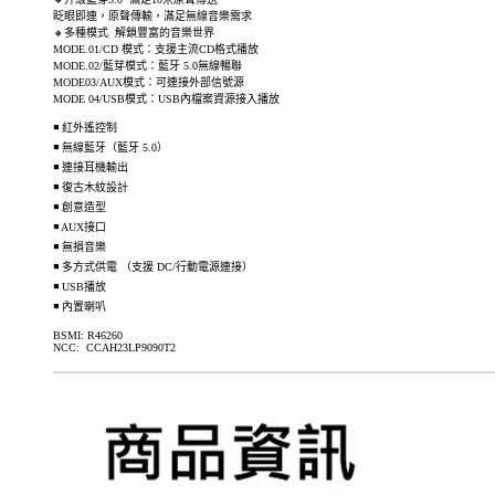
眨眼即連，原聲傳輸，滿足無線音樂需求
🔸多種模式 解鎖豐富的音樂世界
MODE.01/CD 模式：支援主流CD格式播放
MODE.02/藍芽模式：藍牙 5.0無線暢聯
MODE03/AUX模式：可連接外部信號源
MODE 04/USB模式：USB內檔案資源接入播放
◾ 紅外遙控制
◾ 無線藍牙（藍牙 5.0）
◾ 連接耳機輸出
◾ 復古木紋設計
◾ 創意造型
◾ AUX接口
◾ 無損音樂
◾ 多方式供電 （支援 DC/行動電源連接）
◾ USB播放
◾ 內置喇叭
BSMI: R46260
NCC: CCAH23LP9090T2