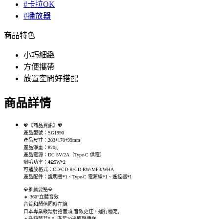
#卡拉OK
#播放器
商品特色
小巧細緻
方便攜帶
放置空間好搭配
商品詳情
💖【商品資訊】💖
產品型號：SG1990
產品尺寸：203*170*99mm
產品淨重：820g
產品電源：DC 5V/2A（Type-C 供電）
喇叭功率：4Ω5W*2
可播放格式：CD/CD-R/CD-RW/MP3/WHA
產品配件：說明書*1、Type-C 電源線*1、遙控器*1
💎推薦要點💎
🔸 360°立體音效
音質和顏值同時在線
日本專業級鐳射拾音頭,音效更佳，運行穩定,
🔸升級藍芽5.0 滿足10米原聲傳送