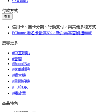
中置喇叭
付款方式
查看
信用卡、無卡分期、行動支付，與其他多種方式
PChome 聯名卡最高6%，新戶再享首刷禮800P
搜尋更多
#中置喇叭
#音響
#SoundBar
#家庭劇院
#擴大機
#黑膠唱機
#卡拉OK
#播放器
商品特色