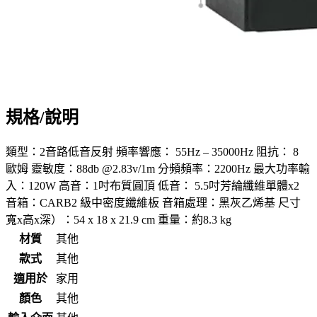
規格/說明
類型：2音路低音反射 頻率響應： 55Hz – 35000Hz 阻抗： 8
歐姆 靈敏度：88db @2.83v/1m 分頻頻率：2200Hz 最大功率輸
入：120W 高音：1吋布質圓頂 低音： 5.5吋芳綸纖維單體x2
音箱：CARB2 級中密度纖維板 音箱處理：黑灰乙烯基 尺寸
寬x高x深）：54 x 18 x 21.9 cm 重量：約8.3 kg
材質
其他
款式
其他
適用於
家用
顏色
其他