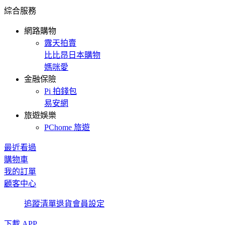
綜合服務
網路購物
露天拍賣
比比昂日本購物
媽咪愛
金融保險
Pi 拍錢包
易安網
旅遊娛樂
PChome 旅遊
最近看過
購物車
我的訂單
顧客中心
追蹤清單
退貨
會員設定
下載 APP