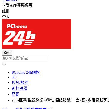
享受APP專屬優惠
註冊
登入
全站
PChome 24h購物
3C
視訊/監控
監控設備
亞霸
yaba亞霸 監視錄影中警告標誌貼紙(一套7張) 嚇阻竊賊