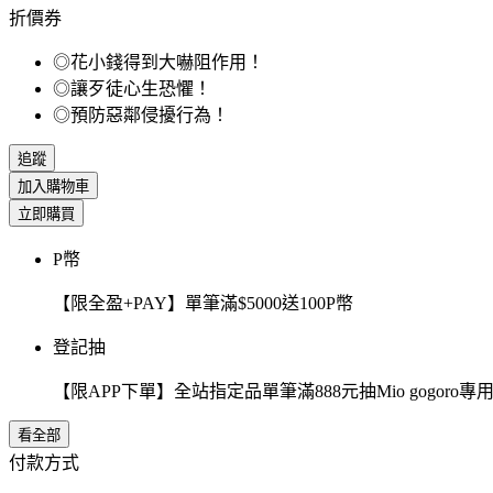
折價券
◎花小錢得到大嚇阻作用！
◎讓歹徒心生恐懼！
◎預防惡鄰侵擾行為！
追蹤
加入購物車
立即購買
P幣
【限全盈+PAY】單筆滿$5000送100P幣
登記抽
【限APP下單】全站指定品單筆滿888元抽Mio gogor
看全部
付款方式