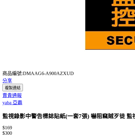
商品編號:DMAAG6-A900AZXUD
分享
複製連結
賣貴通報
yaba 亞霸
監視錄影中警告標誌貼紙(一套7張) 嚇阻竊賊歹徒 
$169
$300