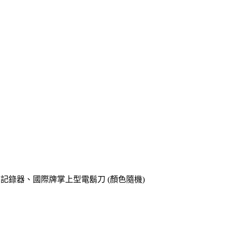
o專用記錄器、國際牌掌上型電鬍刀 (顏色隨機)