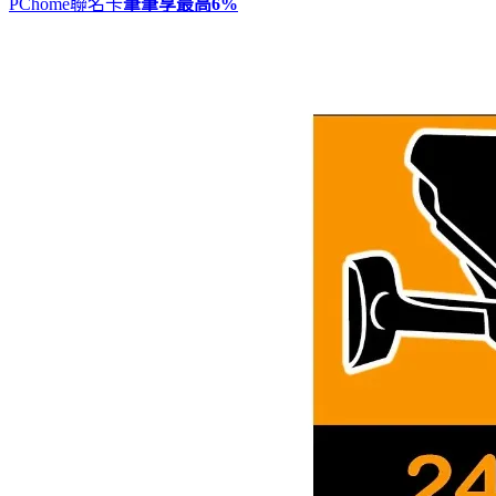
PChome聯名卡
筆筆享最高
6%