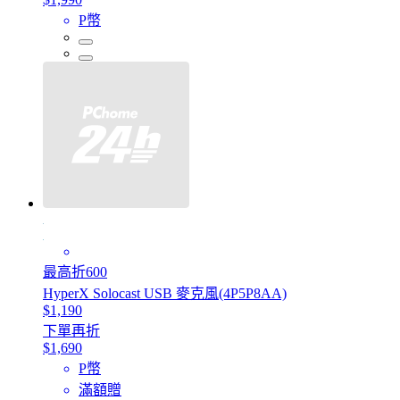
P幣
最高折600
HyperX Solocast USB 麥克風(4P5P8AA)
$1,190
下單再折
$1,690
P幣
滿額贈