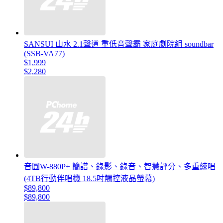
SANSUI 山水 2.1聲道 重低音聲霸 家庭劇院組 soundbar
(SSB-VA77)
$1,999
$2,280
音圓W-880P+ 簡譜、錄影、錄音、智慧評分、多重練唱
(4TB行動伴唱機 18.5吋觸控液晶螢幕)
$89,800
$89,800