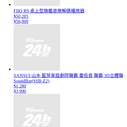
FIIO R9 桌上型旗艦音樂解碼播放器
$50,285
$56,000
SANSUI 山水 藍芽家庭劇院聲霸 重低音 聲霸 3D立體聲
SoundBar(SSB-Z2)
$1,280
$3,990