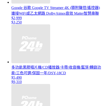
Google 谷歌 Google TV Streamer 4K (隨附聲控/遙控器)
連接WiFi或乙太網路 DolbyAtmos音效 Matter智慧串聯
$2,999
$3,250
多功能黑膠唱片機/CD播放器/卡帶/收音機/藍芽/轉錄功
能/三色可選/保固一年/DSY-18CD
$5,490
$9,310