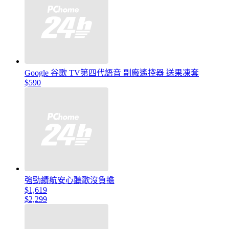
Google 谷歌 TV第四代語音 副廠遙控器 送果凍套
$590
強勁績航安心聽歌沒負擔
$1,619
$2,299