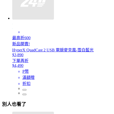
最高折600
新品開賣!
HyperX QuadCast 2 USB 電競麥克風-雪白藍光
$3,890
下單再折
$4,490
P幣
滿額贈
折扣
別人也看了