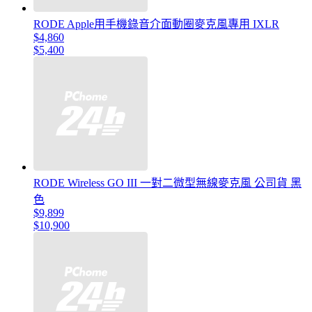
RODE Apple用手機錄音介面動圈麥克風專用 IXLR
$4,860
$5,400
RODE Wireless GO III 一對二微型無線麥克風 公司貨 黑
色
$9,899
$10,900