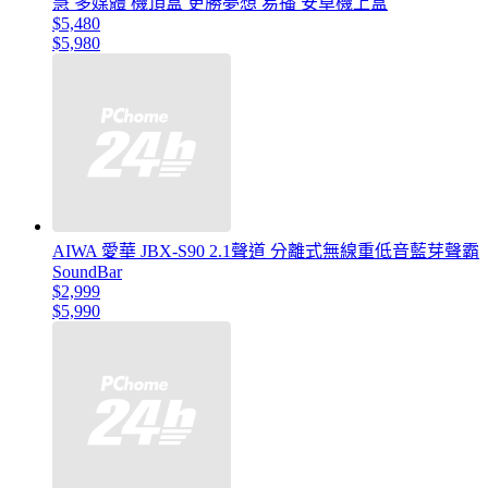
慧 多媒體 機頂盒 更勝夢想 易播 安卓機上盒
$5,480
$5,980
AIWA 愛華 JBX-S90 2.1聲道 分離式無線重低音藍芽聲霸
SoundBar
$2,999
$5,990