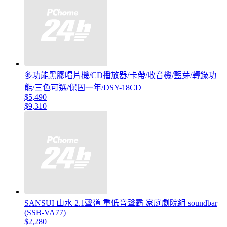
多功能黑膠唱片機/CD播放器/卡帶/收音機/藍芽/轉錄功
能/三色可選/保固一年/DSY-18CD
$5,490
$9,310
SANSUI 山水 2.1聲道 重低音聲霸 家庭劇院組 soundbar
(SSB-VA77)
$2,280