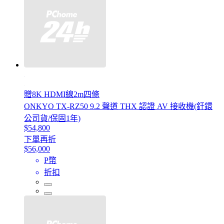
贈8K HDMI線2m四條
ONKYO TX-RZ50 9.2 聲道 THX 認證 AV 接收機(釪鐶
公司貨/保固1年)
$54,800
下單再折
$56,000
P幣
折扣