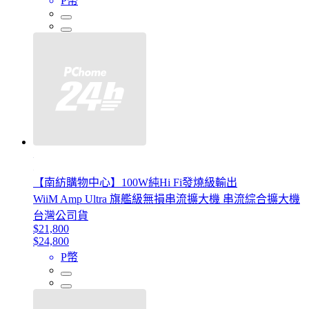
P幣
【南紡購物中心】100W純Hi Fi發燒級輸出
WiiM Amp Ultra 旗艦級無損串流擴大機 串流綜合擴大機
台灣公司貨
$21,800
$24,800
P幣