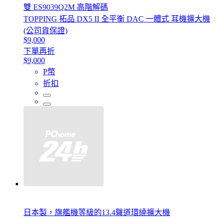
雙 ES9039Q2M 高階解碼
TOPPING 拓品 DX5 II 全平衡 DAC 一體式 耳機擴大機
(公司貨保證)
$9,000
下單再折
$9,000
P幣
折扣
日本製，旗艦機等級的13.4聲道環繞擴大機