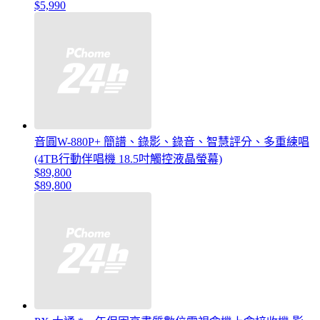
$5,990
音圓W-880P+ 簡譜、錄影、錄音、智慧評分、多重練唱
(4TB行動伴唱機 18.5吋觸控液晶螢幕)
$89,800
$89,800