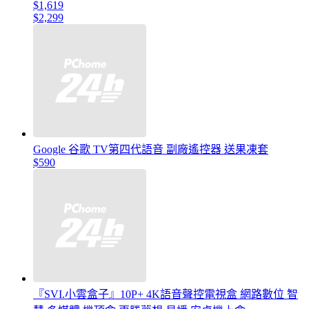
$1,619
$2,299
Google 谷歌 TV第四代語音 副廠遙控器 送果凍套
$590
『SVI.小雲盒子』10P+ 4K語音聲控電視盒 網路數位 智