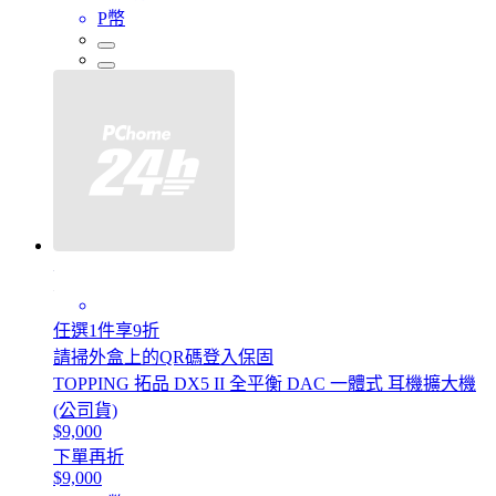
P幣
任選1件享9折
請掃外盒上的QR碼登入保固
TOPPING 拓品 DX5 II 全平衡 DAC 一體式 耳機擴大機
(公司貨)
$9,000
下單再折
$9,000