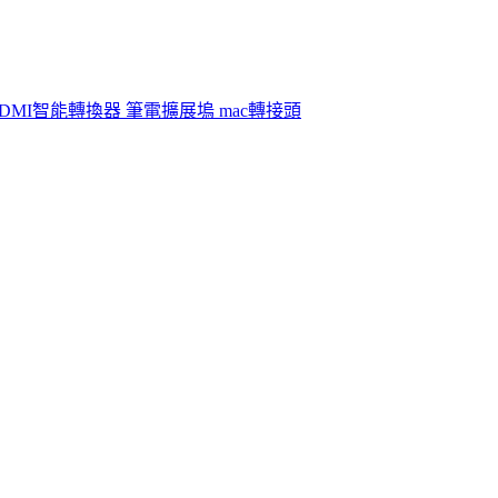
 HDMI智能轉換器 筆電擴展塢 mac轉接頭