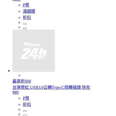
P幣
滿額贈
折扣
最高折600
台灣霓虹 USB3.0公轉Type-C母轉接頭 快充
$89
P幣
折扣