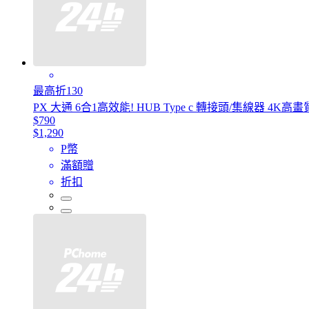
最高折130
PX 大通 6合1高效能! HUB Type c 轉接頭/集線器 4K高畫
$790
$1,290
P幣
滿額贈
折扣