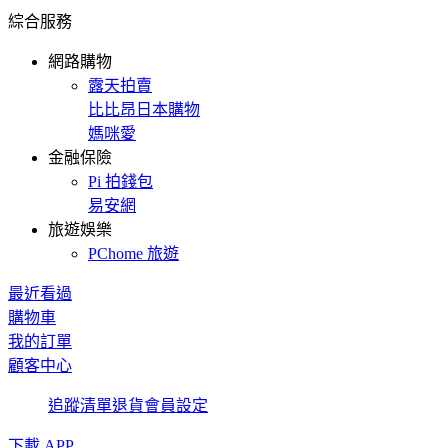
綜合服務
網路購物
露天拍賣
比比昂日本購物
媽咪愛
金融保險
Pi 拍錢包
易安網
旅遊娛樂
PChome 旅遊
最近看過
購物車
我的訂單
顧客中心
追蹤清單
退貨
會員設定
下載 APP