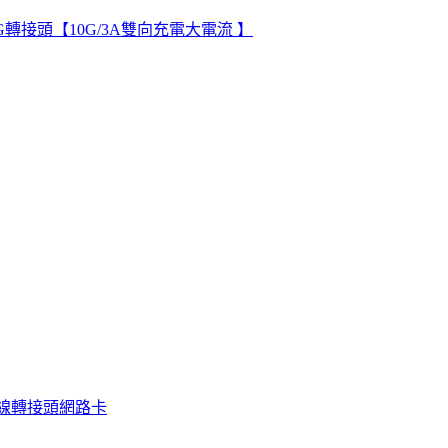
EN2 OTG轉接頭【10G/3A雙向充電大電流 】
 外接網路線轉接頭網路卡