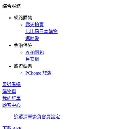
綜合服務
網路購物
露天拍賣
比比昂日本購物
媽咪愛
金融保險
Pi 拍錢包
易安網
旅遊娛樂
PChome 旅遊
最近看過
購物車
我的訂單
顧客中心
追蹤清單
退貨
會員設定
下載 APP