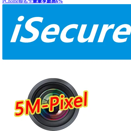
PChome聯名卡
筆筆享最高
6%