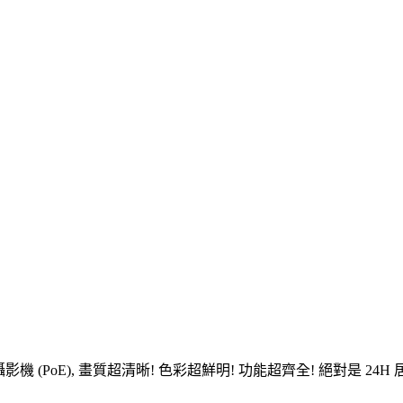
路攝影機 (PoE), 畫質超清晰! 色彩超鮮明! 功能超齊全! 絕對是 2