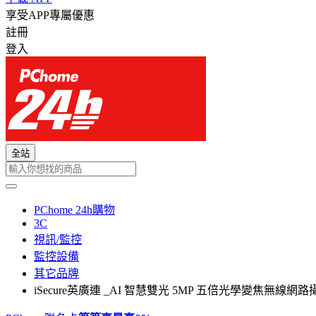
享受APP專屬優惠
註冊
登入
全站
PChome 24h購物
3C
視訊/監控
監控設備
其它品牌
iSecure英廣連 _AI 智慧雙光 5MP 五倍光學變焦無線網