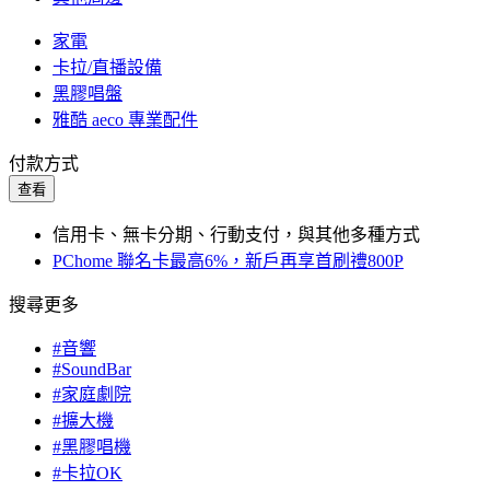
家電
卡拉/直播設備
黑膠唱盤
雅酷 aeco 專業配件
付款方式
查看
信用卡、無卡分期、行動支付，與其他多種方式
PChome 聯名卡最高6%，新戶再享首刷禮800P
搜尋更多
#音響
#SoundBar
#家庭劇院
#擴大機
#黑膠唱機
#卡拉OK