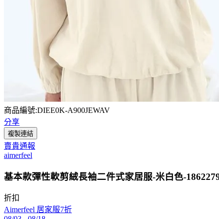
商品編號:DIEE0K-A900JEWAV
分享
複製連結
賣貴通報
aimerfeel
基本款彈性軟剪絨長袖二件式家居服-米白色-1862279
折扣
Aimerfeel 居家服7折
08/03
-
08/18