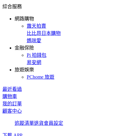
綜合服務
網路購物
露天拍賣
比比昂日本購物
媽咪愛
金融保險
Pi 拍錢包
易安網
旅遊娛樂
PChome 旅遊
最近看過
購物車
我的訂單
顧客中心
追蹤清單
退貨
會員設定
下載 APP