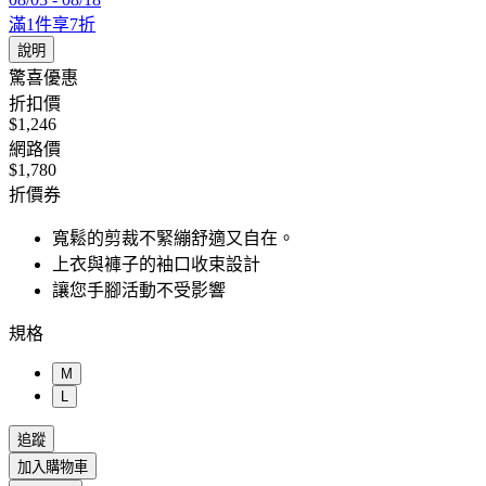
滿1件享7折
說明
驚喜優惠
折扣價
$1,246
網路價
$1,780
折價券
寬鬆的剪裁不緊繃舒適又自在。
上衣與褲子的袖口收束設計
讓您手腳活動不受影響
規格
M
L
追蹤
加入購物車