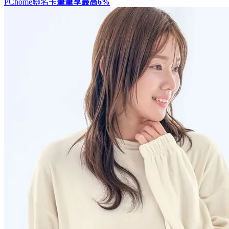
PChome聯名卡
筆筆享最高
6%