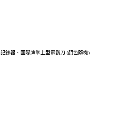
o專用記錄器、國際牌掌上型電鬍刀 (顏色隨機)