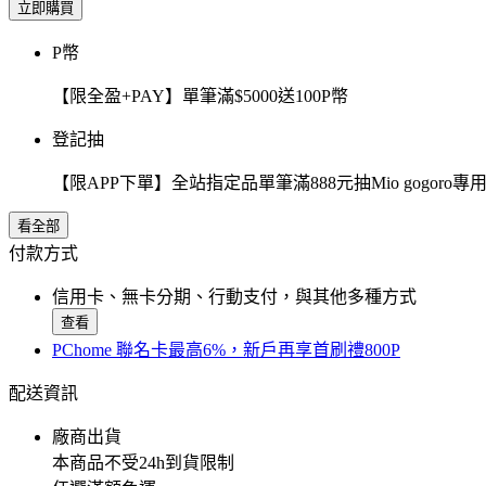
立即購買
P幣
【限全盈+PAY】單筆滿$5000送100P幣
登記抽
【限APP下單】全站指定品單筆滿888元抽Mio gogor
看全部
付款方式
信用卡、無卡分期、行動支付，與其他多種方式
查看
PChome 聯名卡最高6%，新戶再享首刷禮800P
配送資訊
廠商出貨
本商品不受24h到貨限制