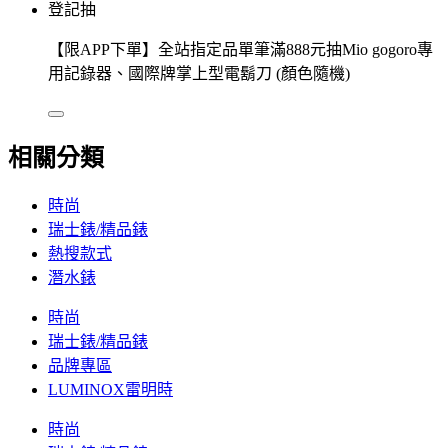
登記抽
【限APP下單】全站指定品單筆滿888元抽Mio gogoro專
用記錄器、國際牌掌上型電鬍刀 (顏色隨機)
相關分類
時尚
瑞士錶/精品錶
熱搜款式
潛水錶
時尚
瑞士錶/精品錶
品牌專區
LUMINOX雷明時
時尚