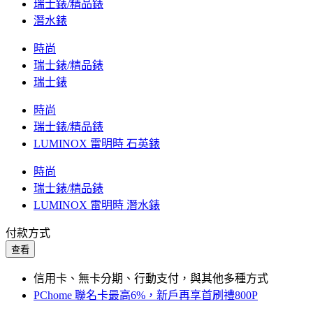
瑞士錶/精品錶
潛水錶
時尚
瑞士錶/精品錶
瑞士錶
時尚
瑞士錶/精品錶
LUMINOX 雷明時 石英錶
時尚
瑞士錶/精品錶
LUMINOX 雷明時 潛水錶
付款方式
查看
信用卡、無卡分期、行動支付，與其他多種方式
PChome 聯名卡最高6%，新戶再享首刷禮800P