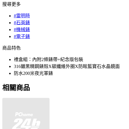
搜尋更多
#雷明時
#石英錶
#機械錶
#電子錶
商品特色
禮盒組：內附2條錶帶+紀念版包裝
316鍍黑精鋼錶殼X碳纖維外圈X防眩藍寶石水晶鏡面
防水200米夜光軍錶
相關商品