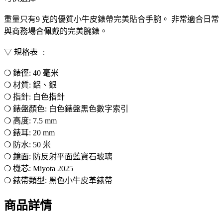
重量只有9 克的優質小牛皮錶帶完美貼合手腕。 非常適合日常
與商務場合佩戴的完美腕錶。
▽ 規格表 ﹕
❍ 錶徑: 40 毫米
❍ 材質: 鋁、銀
❍ 指針: 白色指針
❍ 錶盤顏色: 白色錶盤黑色數字索引
❍ 高度: 7.5 mm
❍ 錶耳: 20 mm
❍ 防水: 50 米
❍ 鏡面: 防反射平面藍寶石玻璃
❍ 機芯: Miyota 2025
❍ 錶帶類型: 黑色小牛皮革錶帶
商品詳情