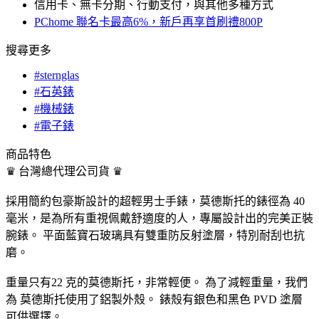
信用卡、無卡分期、行動支付，與其他多種方式
PChome 聯名卡最高6%，新戶再享首刷禮800P
搜尋更多
#sternglas
#石英錶
#機械錶
#電子錶
商品特色
♛ 台灣總代理公司貨 ♛
採用簡約包豪斯設計的超輕男士手錶，莫德斯托的錶徑為 40
毫米，是為所有重視佩戴舒適度的人，專屬設計出的完美正裝
腕錶。 平面藍寶石玻璃具有雙重防反射塗層，特別耐刮也抗
磨。
重量只有22 克的莫德斯托，非常輕便。 為了減輕重量，我們
為 莫德斯托使用了鋁製外殼。 錶殼有銀色和黑色 PVD 塗層
可供選擇。