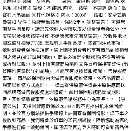
※顏色※ 錶盤：灰色系 錶帶：銀色系 錶框：銀色系,灰
色系 ※材質※ 錶殼：不鏽鋼, 陶瓷 錶帶：不鏽鋼 鏡面：藍
寶石水晶鏡面 ※其他規格※ 防水：300米 錶扣：安全式摺
疊錶扣 配件：原廠精緻錶盒，保固2年。 調整錶帶： 可幫您
調整手圍長度，請您先依個人習慣以皮尺測量後看幾公分 (但
皮帶以及橡膠錶帶材質 不建議您事先調整錶帶)，於收件地址
欄或備註欄後方加註需裁剪之手圍長度。 鑑賞期注意事項：
依照消費者保護法規定，線上購物消費者均享有商品到貨猶豫
期之權益(並非試用期喔)， 商品必須是全新狀態(不得有刮傷
或拆封試戴)，並附上所有廠商原隨附文件資料保持完整性 (出
貨時均有錄影詳列品項)，才能享有退換貨服務喔。 售後服務
事項： 商品於保固期內需做售後服務維修時，依各品牌商之
規定以維修方式處理， 一律需提供原廠保證書由原供應商送
回品牌商做售後服務處理追蹤。 超出保固服務範圍或期限
者，其維修收費事宜，依原廠售後服務中心為基準。。 【原
廠公告】 天梭因響應環保於2024/6/1起不再提供紙本保固證
明，並於官方網站提供手錶線上註冊查看保固情形。您下單之
後收到商品，我們將會於訂單的鑑賞期過後，陸續協助為您的
手錶進行線上啟動保固，屆時您至官方登入時即可看到商品保