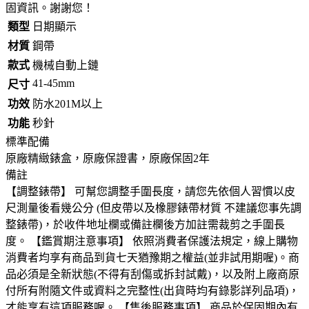
固資訊。謝謝您！
類型
日期顯示
材質
鋼帶
款式
機械自動上鏈
41-45mm
尺寸
功效
防水201M以上
功能
秒針
標準配備
原廠精緻錶盒，原廠保證書，原廠保固2年
備註
【調整錶帶】 可幫您調整手圍長度，請您先依個人習慣以皮
尺測量後看幾公分 (但皮帶以及橡膠錶帶材質 不建議您事先調
整錶帶)，於收件地址欄或備註欄後方加註需裁剪之手圍長
度。 【鑑賞期注意事項】 依照消費者保護法規定，線上購物
消費者均享有商品到貨七天猶豫期之權益(並非試用期喔)。商
品必須是全新狀態(不得有刮傷或拆封試戴)，以及附上廠商原
付所有附隨文件或資料之完整性(出貨時均有錄影詳列品項)，
才能享有這項服務喔。 【售後服務事項】 商品於保固期內有