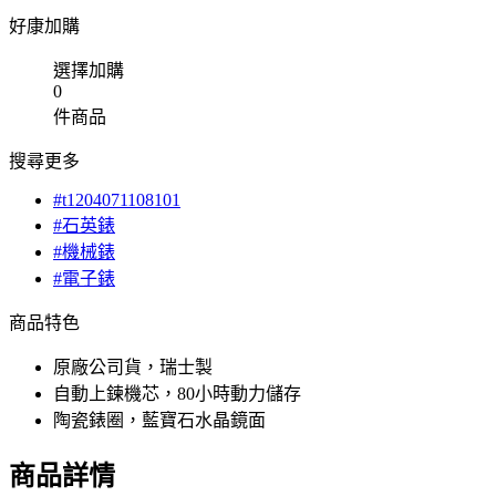
好康加購
選擇加購
0
件商品
搜尋更多
#t1204071108101
#石英錶
#機械錶
#電子錶
商品特色
原廠公司貨，瑞士製
自動上鍊機芯，80小時動力儲存
陶瓷錶圈，藍寶石水晶鏡面
商品詳情