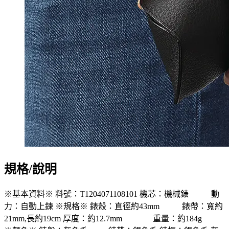
規格/說明
※基本資料※ 料號：T1204071108101 機芯：機械錶 動
力：自動上鍊 ※規格※ 錶殼：直徑約43mm 錶帶：寬約
21mm,長約19cm 厚度：約12.7mm 重量：約184g