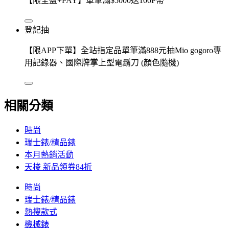
【限全盈+PAY】單筆滿$5000送100P幣
登記抽
【限APP下單】全站指定品單筆滿888元抽Mio gogoro專
用記錄器、國際牌掌上型電鬍刀 (顏色隨機)
相關分類
時尚
瑞士錶/精品錶
本月熱銷活動
天梭 新品領券84折
時尚
瑞士錶/精品錶
熱搜款式
機械錶