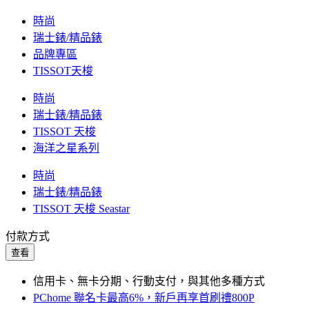
時尚
瑞士錶/精品錶
品牌專區
TISSOT天梭
時尚
瑞士錶/精品錶
TISSOT 天梭
海洋之星系列
時尚
瑞士錶/精品錶
TISSOT 天梭 Seastar
付款方式
查看
信用卡、無卡分期、行動支付，與其他多種方式
PChome 聯名卡最高6%，新戶再享首刷禮800P