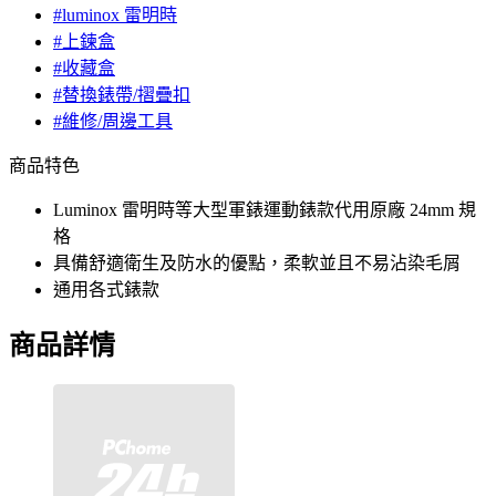
#luminox 雷明時
#上鍊盒
#收藏盒
#替換錶帶/摺疊扣
#維修/周邊工具
商品特色
Luminox 雷明時等大型軍錶運動錶款代用原廠 24mm 規
格
具備舒適衛生及防水的優點，柔軟並且不易沾染毛屑
通用各式錶款
商品詳情