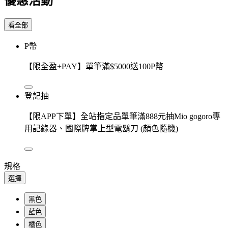
優惠活動
看全部
P幣
【限全盈+PAY】單筆滿$5000送100P幣
登記抽
【限APP下單】全站指定品單筆滿888元抽Mio gogoro專
用記錄器、國際牌掌上型電鬍刀 (顏色隨機)
規格
選擇
黑色
藍色
橘色