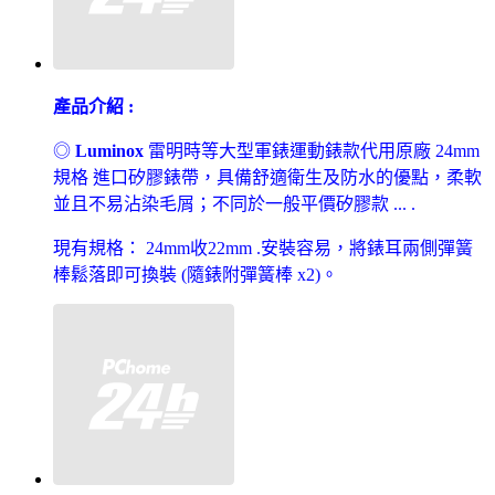
產品介紹 :
◎
Luminox
雷明時等大型軍錶運動錶款代用原廠 24mm
規格 進口矽膠錶帶，具備舒適衛生及防水的優點，柔軟
並且不易沾染毛屑；不同於一般平價矽膠款 ... .
現有規格： 24mm收22mm .安裝容易，將錶耳兩側彈簧
棒鬆落即可換裝 (隨錶附彈簧棒 x2)。