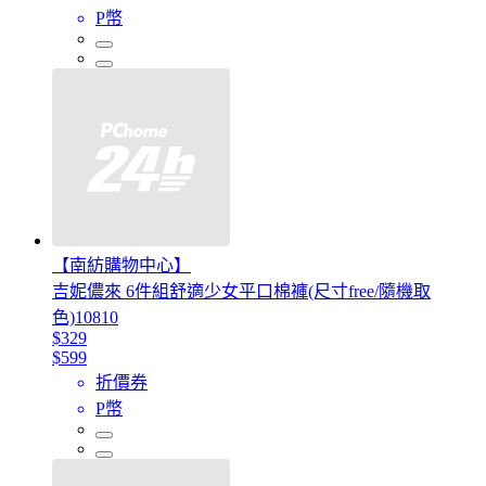
P幣
【南紡購物中心】
吉妮儂來 6件組舒適少女平口棉褲(尺寸free/隨機取
色)10810
$329
$599
折價券
P幣