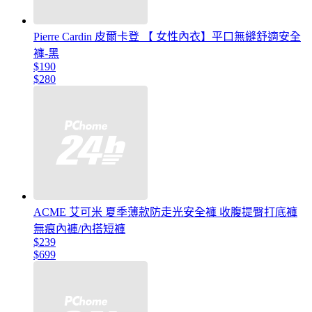
Pierre Cardin 皮爾卡登 【 女性內衣】平口無縫舒適安全
褲-黑
$190
$280
ACME 艾可米 夏季薄款防走光安全褲 收腹提臀打底褲
無痕內褲/內搭短褲
$239
$699