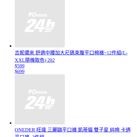
吉妮儂來 舒適中腰加大尺碼束腹平口棉褲~12件組(L-
XXL隨機取色) 202
$599
$699
ONEDER 旺達 三麗鷗平口褲 凱蒂貓 雙子星 純棉 卡通