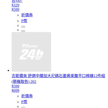
色)507
$329
$599
折價券
P幣
吉妮儂來 舒適中腰加大尺碼石墨烯束腹平口棉褲12件組
(隨機取色) 202
$599
$699
折價券
P幣