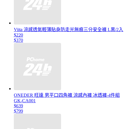
Viita 涼感透氣輕薄貼身防走光無痕三分安全褲 L黑/2入
$220
$370
ONEDER 旺達 男平口四角褲 涼感內褲 冰透褲-4件組
GK-CA001
$639
$799