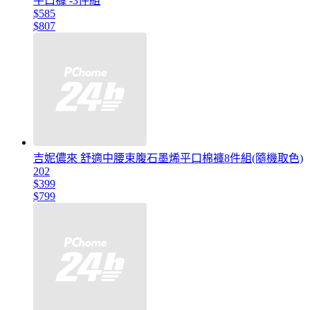
平口褲 -3件組
$585
$807
吉妮儂來 舒適中腰束腹石墨烯平口棉褲8件組(隨機取色)
202
$399
$799