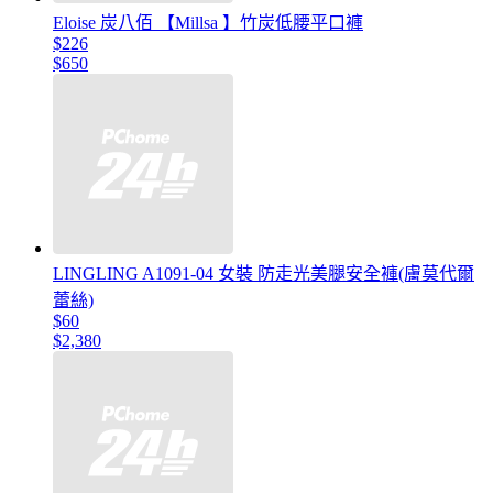
Eloise 炭八佰 【Millsa 】竹炭低腰平口褲
$226
$650
LINGLING A1091-04 女裝 防走光美腿安全褲(膚莫代爾
蕾絲)
$60
$2,380