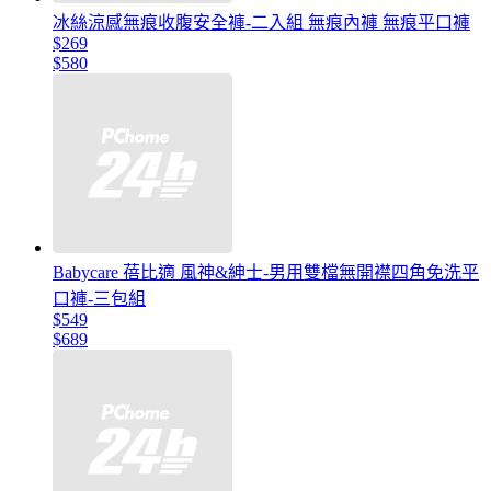
冰絲涼感無痕收腹安全褲-二入組 無痕內褲 無痕平口褲
$269
$580
Babycare 蓓比適 風神&紳士-男用雙檔無開襟四角免洗平
口褲-三包組
$549
$689