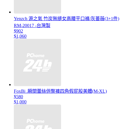
Yenzch 源之氣 竹炭無縫女高腰平口褲/灰薔薇(3+1件)
RM-20017 -台灣製
$902
$1,060
FoxBi .瞬間蕾絲俏臀褲四角假屁股美體(M-XL)
$580
$1,000