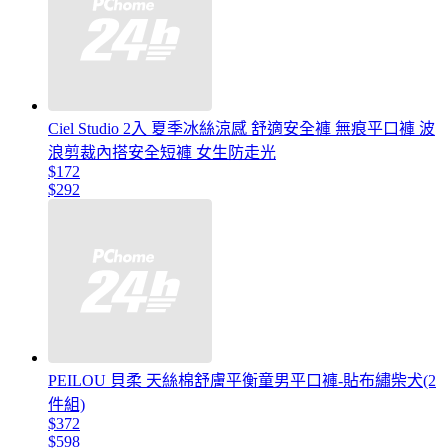
Ciel Studio 2入 夏季冰絲涼感 舒適安全褲 無痕平口褲 波
浪剪裁內搭安全短褲 女生防走光
$172
$292
PEILOU 貝柔 天絲棉舒膚平衡童男平口褲-貼布繡柴犬(2
件組)
$372
$598