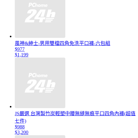
風神&紳士-男用雙檔四角免洗平口褲-六包組
$977
$1,199
JS嚴選 台灣製竹炭輕塑中腰無縫無痕平口四角內褲(超值
七件)
$988
$3,200