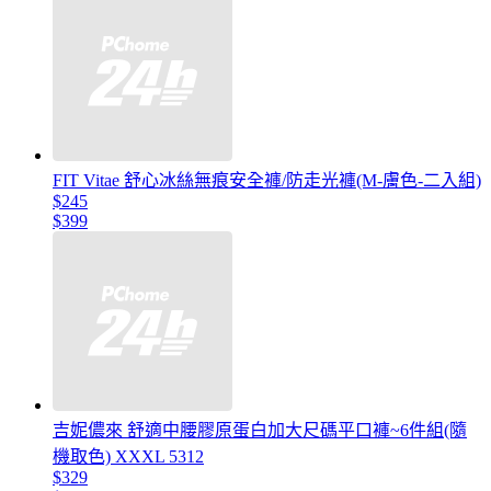
FIT Vitae 舒心冰絲無痕安全褲/防走光褲(M-膚色-二入組)
$245
$399
吉妮儂來 舒適中腰膠原蛋白加大尺碼平口褲~6件組(隨
機取色) XXXL 5312
$329