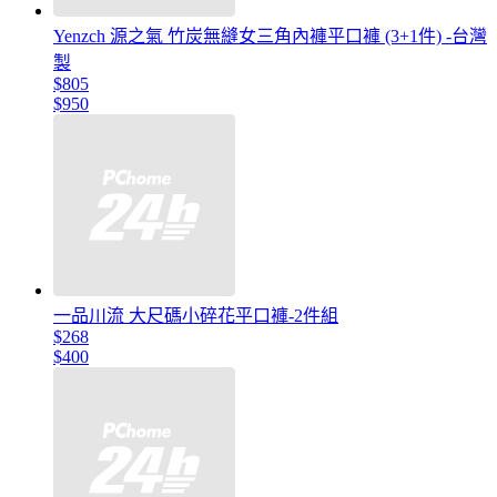
Yenzch 源之氣 竹炭無縫女三角內褲平口褲 (3+1件) -台灣
製
$805
$950
一品川流 大尺碼小碎花平口褲-2件組
$268
$400