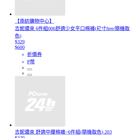
【南紡購物中心】
吉妮儂來 6件組006舒適少女平口棉褲(尺寸free/隨機取
色)
$329
$600
折價券
P幣
吉妮儂來 舒適中腰棉褲~6件組(隨機取色) 203
$329