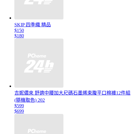
SKIP 四季織 精品
$150
$180
吉妮儂來 舒適中腰加大尺碼石墨烯束腹平口棉褲12件組
(隨機取色) 202
$599
$699