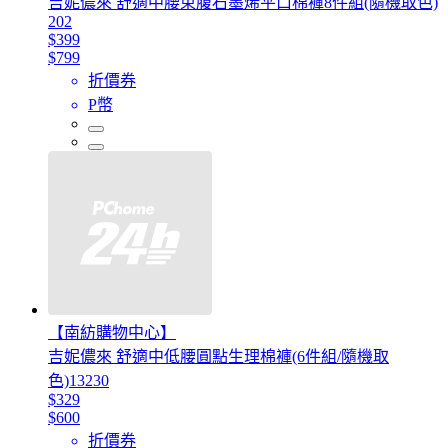
吉妮儂來 舒適中腰束腹石墨烯平口棉褲8件組(隨機取色)
202
$399
$799
折價券
P幣
【南紡購物中心】
吉妮儂來 舒適中低腰圓點生理棉褲(6件組/隨機取
色)13230
$329
$600
折價券