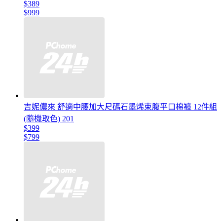
$389
$999
吉妮儂來 舒適中腰加大尺碼石墨烯束腹平口棉褲 12件組
(隨機取色) 201
$399
$799