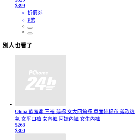
$399
折價券
P幣
別人也看了
Oluna 歐露娜 三福 薄棉 女大四角褲 單面純棉布 薄款透
氣 女平口褲 女內褲 阿嬤內褲 女生內褲
$268
$300