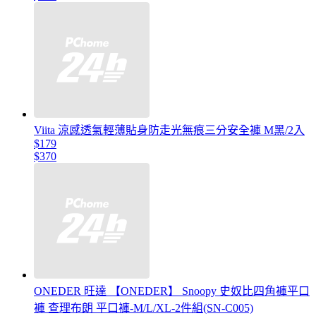
Viita 涼感透氣輕薄貼身防走光無痕三分安全褲 M黑/2入
$179
$370
ONEDER 旺達 【ONEDER】 Snoopy 史奴比四角褲平口
褲 查理布朗 平口褲-M/L/XL-2件組(SN-C005)