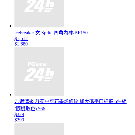
icebreaker 女 Sprite 四角內褲-BF150
$1,512
$1,680
吉妮儂來 舒適中腰石墨烯條紋 加大碼平口棉褲 6件組
(隨機取色) 566
$329
$399