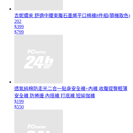
吉妮儂來 舒適中腰束腹石墨烯平口棉褲8件組(隨機取色)
202
$399
$799
透氣純棉防走光二合一貼身安全褲+內褲 收腹提臀輕薄
安全褲 防捲邊 內搭褲 打底褲 短瑜伽褲
$199
$550