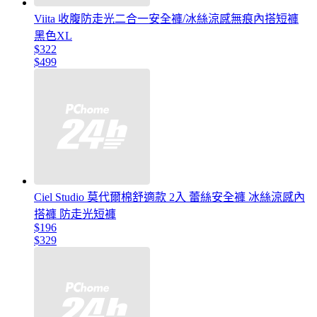
Viita 收腹防走光二合一安全褲/冰絲涼感無痕內搭短褲
黑色XL
$322
$499
Ciel Studio 莫代爾棉舒適款 2入 蕾絲安全褲 冰絲涼感內
搭褲 防走光短褲
$196
$329