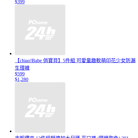
$399
【chiao!Babe 俏寶貝】5件組 可愛童趣軟萌印花少女防漏
生理褲
$599
$1,280