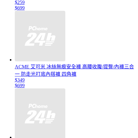
$259
$699
ACME 艾可米 冰絲無痕安全褲 高腰收腹/提臀/內褲三合
一 防走光打底內搭褲 四角褲
$349
$699