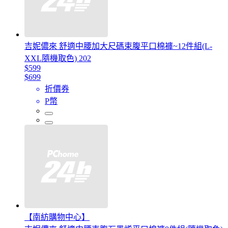
吉妮儂來 舒適中腰加大尺碼束腹平口棉褲~12件組(L-
XXL隨機取色) 202
$599
$699
折價券
P幣
【南紡購物中心】