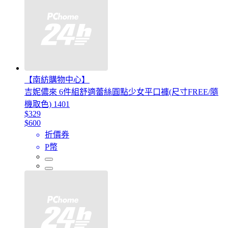
【南紡購物中心】
吉妮儂來 6件組舒適蕾絲圓點少女平口褲(尺寸FREE/隨
機取色) 1401
$329
$600
折價券
P幣