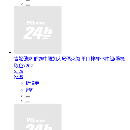
吉妮儂來 舒適中腰加大尺碼束腹 平口棉褲~6件組(隨機
取色) 202
$329
$399
折價券
P幣