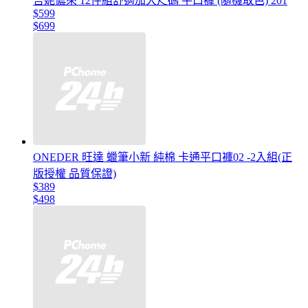
吉妮儂來 12件組舒適加大尺碼 平口褲 (隨機取色) 201
$599
$699
ONEDER 旺達 蠟筆小新 純棉 卡通平口褲02 -2入組(正
版授權 品質保證)
$389
$498