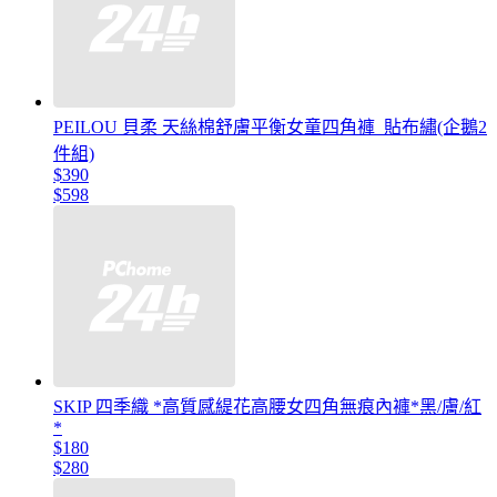
PEILOU 貝柔 天絲棉舒膚平衡女童四角褲_貼布繡(企鵝2
件組)
$390
$598
SKIP 四季織 *高質感緹花高腰女四角無痕內褲*黑/膚/紅
*
$180
$280