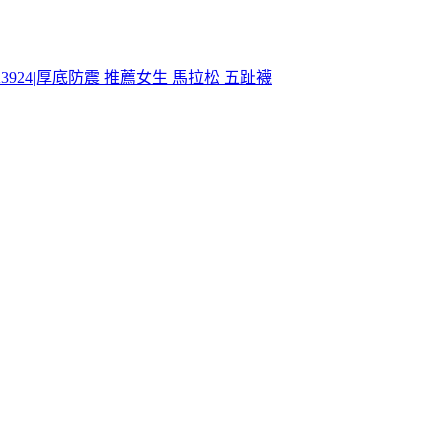
AA3924|厚底防震 推薦女生 馬拉松 五趾襪