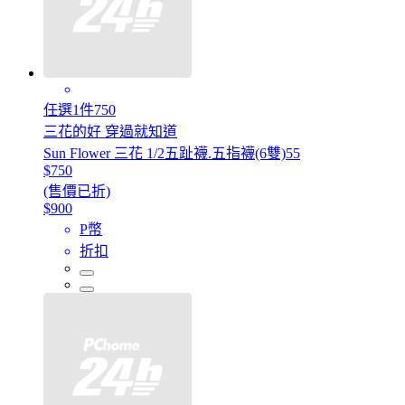
任選1件750
三花的好 穿過就知道
Sun Flower 三花 1/2五趾襪.五指襪(6雙)55
$750
(售價已折)
$900
P幣
折扣