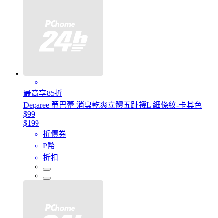
最高享85折
Deparee 蒂巴蕾 消臭乾爽立體五趾襪L 細條紋-卡其色
$99
$199
折價券
P幣
折扣