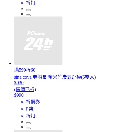
折扣
滿599折60
sina cova 老船長 奈米竹炭五趾襪(6雙入)
$930
(售價已折)
$990
折價券
P幣
折扣