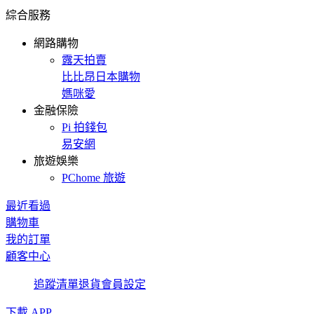
綜合服務
網路購物
露天拍賣
比比昂日本購物
媽咪愛
金融保險
Pi 拍錢包
易安網
旅遊娛樂
PChome 旅遊
最近看過
購物車
我的訂單
顧客中心
追蹤清單
退貨
會員設定
下載 APP