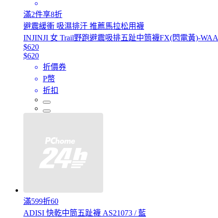
滿2件享8折
避震緩衝 吸濕排汗 推薦馬拉松用襪
INJINJI 女 Trail野跑避震吸排五趾中筒襪FX(閃電黃)-W
$620
$620
折價券
P幣
折扣
滿599折60
ADISI 快乾中筒五趾襪 AS21073 / 藍