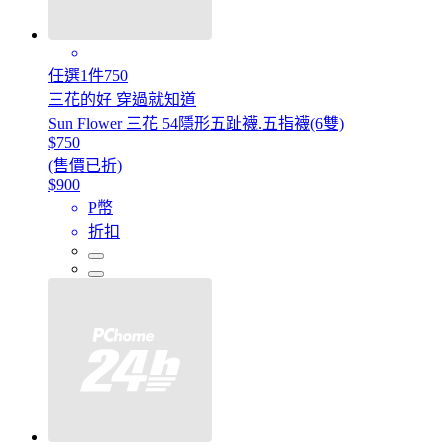
任選1件750
三花的好 穿過就知道
Sun Flower 三花 54隱形五趾襪.五指襪(6雙)
$750
(售價已折)
$900
P幣
折扣