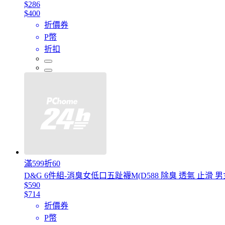
$286
$400
折價券
P幣
折扣
滿599折60
D&G 6件組-消臭女低口五趾襪M(D588 除臭 透氣 止滑 
$590
$714
折價券
P幣