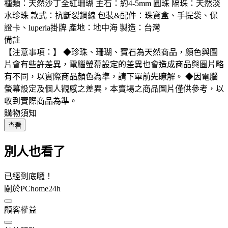
種類：天然沙丁全紅珊瑚 主石：約4-5mm 圓珠 隔珠：天然淡
水珍珠 款式：抗斷裂鋼線 包裝&配件：珠寶盒、手提袋、保
證卡、luperla掛牌 產地：地中海 製造：台灣
備註
【注意事項：】 ◆珍珠、珊瑚、寶石為天然商品，顏色與圖
片會有些許差異，電腦螢幕設定的差異也會造成商品與圖片略
有不同，以實際商品顏色為準，請下單前先瞭解。 ◆因電腦
螢幕設定及個人觀感之差異，本賣場之商品圖片僅供參考，以
收到實際商品為準。
購物須知
查看
別人也看了
已經到底囉！
關於PChome24h
顧客權益