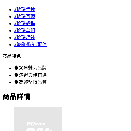
#珍珠手鍊
#珍珠耳環
#珍珠戒指
#珍珠套組
#珍珠項鍊
#墜飾/胸針/配件
商品特色
◆50年魅力品牌
◆送禮最佳首選
◆為妳堅持品質
商品詳情