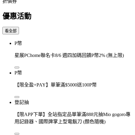
折價券
優惠活動
看全部
P幣
星展PChome聯名卡8/6 週四加碼回饋P幣2% (無上限)
P幣
【限全盈+PAY】單筆滿$5000送100P幣
登記抽
【限APP下單】全站指定品單筆滿888元抽Mio gogoro專
用記錄器、國際牌掌上型電鬍刀 (顏色隨機)