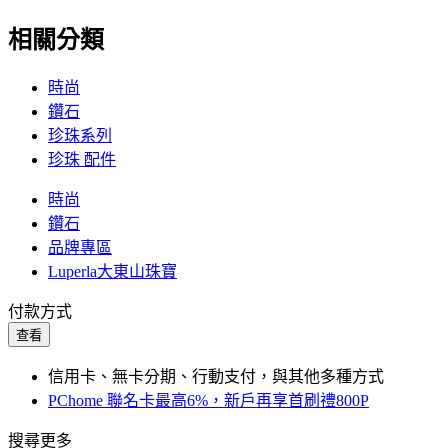
相關分類
時尚
鑽石
珍珠系列
珍珠 配件
時尚
鑽石
品牌專區
Luperla大東山珠寶
付款方式
查看
信用卡、無卡分期、行動支付，與其他多種方式
PChome 聯名卡最高6%，新戶再享首刷禮800P
搜尋更多