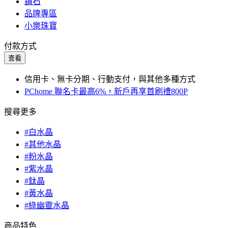
鑽石
品牌專區
小樂珠寶
付款方式
查看
信用卡、無卡分期、行動支付，與其他多種方式
PChome 聯名卡最高6%，新戶再享首刷禮800P
搜尋更多
#白水晶
#其他水晶
#粉水晶
#紫水晶
#鈦晶
#黃水晶
#綠幽靈水晶
商品特色