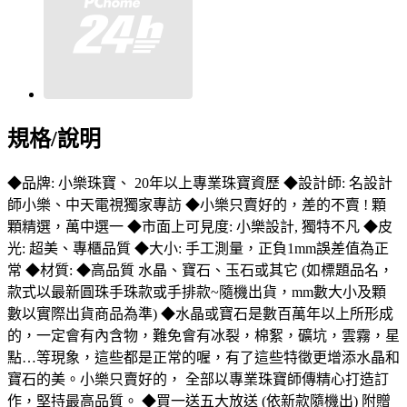
規格/說明
◆品牌: 小樂珠寶、 20年以上專業珠寶資歷 ◆設計師: 名設計
師小樂、中天電視獨家專訪 ◆小樂只賣好的，差的不賣 ! 顆
顆精選，萬中選一 ◆市面上可見度: 小樂設計, 獨特不凡 ◆皮
光: 超美、專櫃品質 ◆大小: 手工測量，正負1mm誤差值為正
常 ◆材質: ◆高品質 水晶、寶石、玉石或其它 (如標題品名，
款式以最新圓珠手珠款或手排款~隨機出貨，mm數大小及顆
數以實際出貨商品為準) ◆水晶或寶石是數百萬年以上所形成
的，一定會有內含物，難免會有冰裂，棉絮，礦坑，雲霧，星
點…等現象，這些都是正常的喔，有了這些特徵更增添水晶和
寶石的美。小樂只賣好的， 全部以專業珠寶師傳精心打造訂
作，堅持最高品質。 ◆買一送五大放送 (依新款隨機出) 附贈