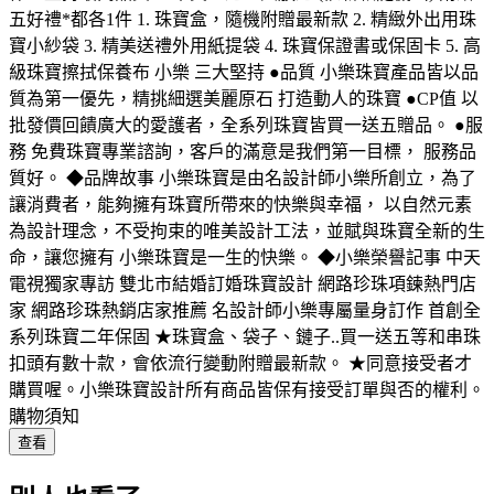
五好禮*都各1件 1. 珠寶盒，隨機附贈最新款 2. 精緻外出用珠
寶小紗袋 3. 精美送禮外用紙提袋 4. 珠寶保證書或保固卡 5. 高
級珠寶擦拭保養布 小樂 三大堅持 ●品質 小樂珠寶產品皆以品
質為第一優先，精挑細選美麗原石 打造動人的珠寶 ●CP值 以
批發價回饋廣大的愛護者，全系列珠寶皆買一送五贈品。 ●服
務 免費珠寶專業諮詢，客戶的滿意是我們第一目標， 服務品
質好。 ◆品牌故事 小樂珠寶是由名設計師小樂所創立，為了
讓消費者，能夠擁有珠寶所帶來的快樂與幸福， 以自然元素
為設計理念，不受拘束的唯美設計工法，並賦與珠寶全新的生
命，讓您擁有 小樂珠寶是一生的快樂。 ◆小樂榮譽記事 中天
電視獨家專訪 雙北市結婚訂婚珠寶設計 網路珍珠項鍊熱門店
家 網路珍珠熱銷店家推薦 名設計師小樂專屬量身訂作 首創全
系列珠寶二年保固 ★珠寶盒、袋子、鏈子..買一送五等和串珠
扣頭有數十款，會依流行變動附贈最新款。 ★同意接受者才
購買喔。小樂珠寶設計所有商品皆保有接受訂單與否的權利。
購物須知
查看