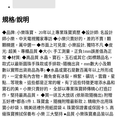
規格/說明
◆品牌: 小樂珠寶、 20年以上專業珠寶資歷 ◆設計師: 名設計
師小樂、中天電視獨家專訪 ◆小樂只賣好的，差的不賣 ! 顆
顆精選，萬中選一 ◆市面上可見度: 小樂設計, 獨特不凡 ◆皮
光: 超美、專櫃品質 ◆大小: 手工測量，正負1mm誤差值為正
常 ◆材質: ◆高品質 水晶、寶石、玉石或其它 (如標題品名，
款式以最新圓珠手珠款或手排款~隨機出貨，mm數大小及顆
數以實際出貨商品為準) ◆水晶或寶石是數百萬年以上所形成
的，一定會有內含物，難免會有冰裂，棉絮，礦坑，雲霧，星
點…等現象，這些都是正常的喔，有了這些特徵更增添水晶和
寶石的美。小樂只賣好的， 全部以專業珠寶師傳精心打造訂
作，堅持最高品質。 ◆買一送五大放送 (依新款隨機出) 附贈
五好禮*都各1件 1. 珠寶盒，隨機附贈最新款 2. 精緻外出用珠
寶小紗袋 3. 精美送禮外用紙提袋 4. 珠寶保證書或保固卡 5. 高
級珠寶擦拭保養布 小樂 三大堅持 ●品質 小樂珠寶產品皆以品