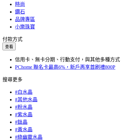
時尚
鑽石
品牌專區
小樂珠寶
付款方式
查看
信用卡、無卡分期、行動支付，與其他多種方式
PChome 聯名卡最高6%，新戶再享首刷禮800P
搜尋更多
#白水晶
#其他水晶
#粉水晶
#紫水晶
#鈦晶
#黃水晶
#綠幽靈水晶