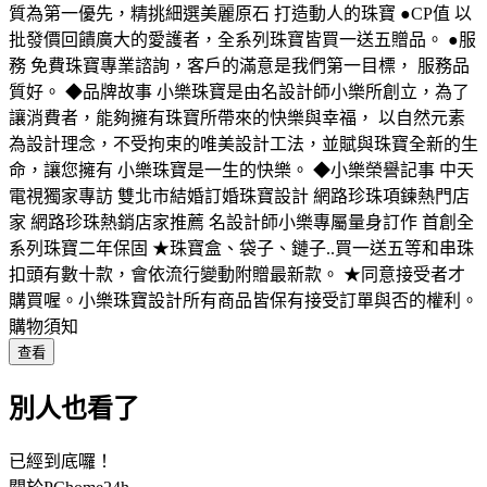
質為第一優先，精挑細選美麗原石 打造動人的珠寶 ●CP值 以
批發價回饋廣大的愛護者，全系列珠寶皆買一送五贈品。 ●服
務 免費珠寶專業諮詢，客戶的滿意是我們第一目標， 服務品
質好。 ◆品牌故事 小樂珠寶是由名設計師小樂所創立，為了
讓消費者，能夠擁有珠寶所帶來的快樂與幸福， 以自然元素
為設計理念，不受拘束的唯美設計工法，並賦與珠寶全新的生
命，讓您擁有 小樂珠寶是一生的快樂。 ◆小樂榮譽記事 中天
電視獨家專訪 雙北市結婚訂婚珠寶設計 網路珍珠項鍊熱門店
家 網路珍珠熱銷店家推薦 名設計師小樂專屬量身訂作 首創全
系列珠寶二年保固 ★珠寶盒、袋子、鏈子..買一送五等和串珠
扣頭有數十款，會依流行變動附贈最新款。 ★同意接受者才
購買喔。小樂珠寶設計所有商品皆保有接受訂單與否的權利。
購物須知
查看
別人也看了
已經到底囉！