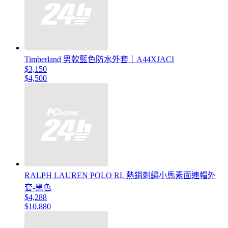
Timberland 男款藍色防水外套｜A44XJACI
$3,150
$4,500
RALPH LAUREN POLO RL 熱銷刺繡小馬素面連帽外
套-黑色
$4,288
$10,880