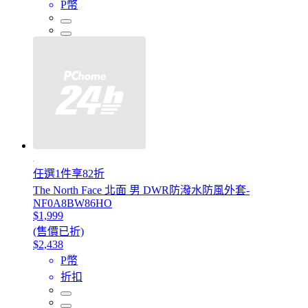
P幣
任選1件享82折
The North Face 北面 男 DWR防潑水防風外套-
NF0A8BW86HO
$1,999
(售價已折)
$2,438
P幣
折扣