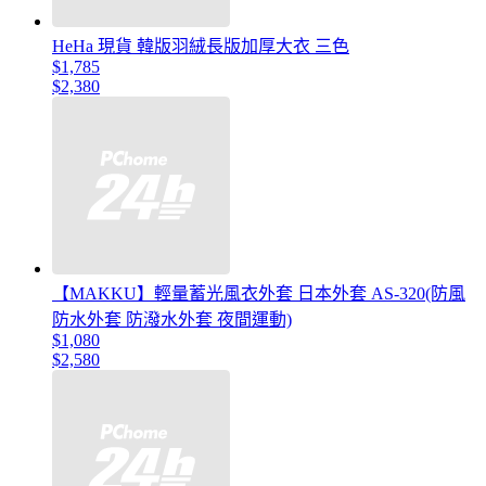
HeHa 現貨 韓版羽絨長版加厚大衣 三色
$1,785
$2,380
【MAKKU】輕量蓄光風衣外套 日本外套 AS-320(防風
防水外套 防潑水外套 夜間運動)
$1,080
$2,580