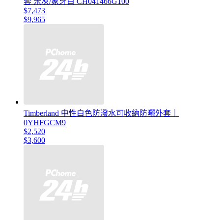
套 米灰/象牙白 CH041466G100
$7,473
$9,965
Timberland 中性白色防潑水可收納防曬外套｜
0YHFGCM9
$2,520
$3,600