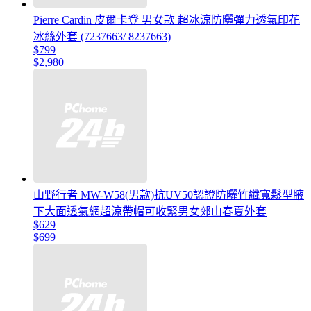
Pierre Cardin 皮爾卡登 男女款 超冰涼防曬彈力透氣印花
冰絲外套 (7237663/ 8237663)
$799
$2,980
山野行者 MW-W58(男款)抗UV50認證防曬竹纖寬鬆型腋
下大面透氣網超涼帶帽可收緊男女郊山春夏外套
$629
$699