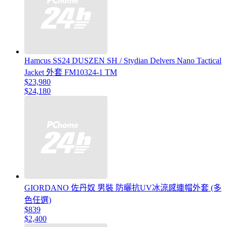
Hamcus SS24 DUSZEN SH / Stydian Delvers Nano Tactical
Jacket 外套 FM10324-1 TM
$23,980
$24,180
GIORDANO 佐丹奴 男裝 防曬抗UV冰涼感連帽外套 (多
色任選)
$839
$2,400