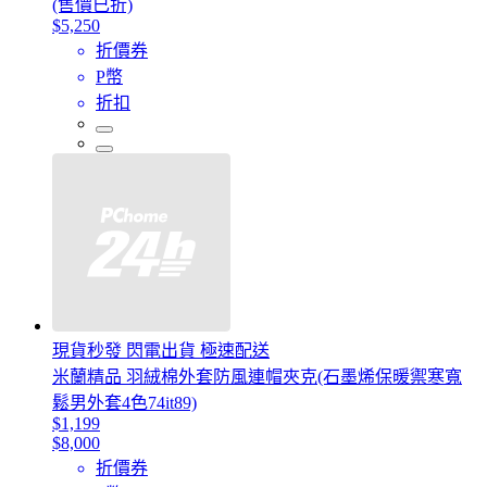
(售價已折)
$5,250
折價券
P幣
折扣
現貨秒發 閃電出貨 極速配送
米蘭精品 羽絨棉外套防風連帽夾克(石墨烯保暖禦寒寬
鬆男外套4色74it89)
$1,199
$8,000
折價券