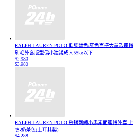
RALPH LAUREN POLO 低調藍色/灰色百搭大童款連帽
刷毛外套版型偏小建議成人55kg以下
$2,980
$3,980
RALPH LAUREN POLO 熱銷刺繡小馬素面連帽外套 上
衣-奶茶色(土耳其製)
$4,288