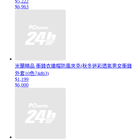
$5,222
$6,963
米蘭精品 衝鋒衣連帽防風夾克(秋冬迷彩透氣男女衝鋒
外套10色74db3)
$1,199
$6,000