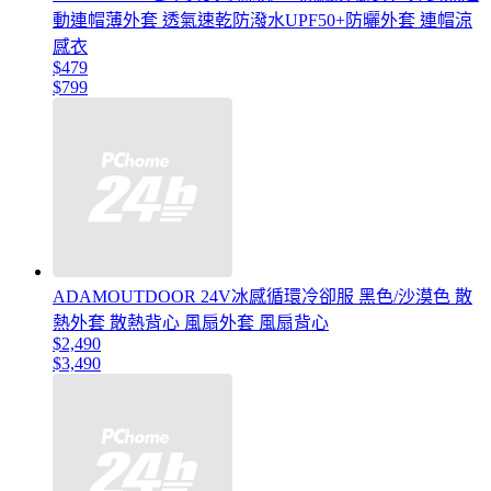
動連帽薄外套 透氣速乾防潑水UPF50+防曬外套 連帽涼
感衣
$479
$799
ADAMOUTDOOR 24V冰感循環冷卻服 黑色/沙漠色 散
熱外套 散熱背心 風扇外套 風扇背心
$2,490
$3,490