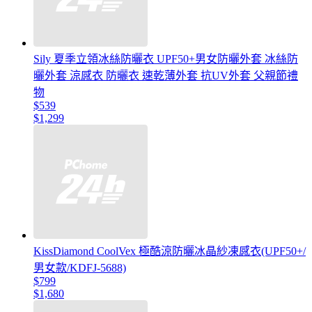
Sily 夏季立領冰絲防曬衣 UPF50+男女防曬外套 冰絲防
曬外套 涼感衣 防曬衣 速乾薄外套 抗UV外套 父親節禮
物
$539
$1,299
KissDiamond CoolVex 極酷涼防曬冰晶紗凍感衣(UPF50+/
男女款/KDFJ-5688)
$799
$1,680