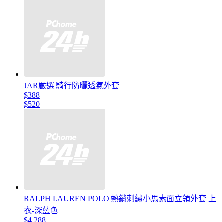
JAR嚴選 騎行防曬透氣外套
$388
$520
RALPH LAUREN POLO 熱銷刺繡小馬素面立領外套 上
衣-深藍色
$4,288