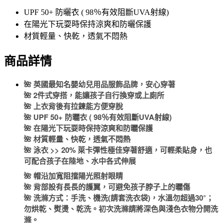
UPF 50+ 防曬衣 ( 98％有效阻斷UVA射線)
在陽光下玩耍時保持涼爽和防曬保護
材質輕量、快乾，透氣不悶熱
商品詳情
🌺 英國最知名嬰幼兒用品服飾品牌，安心穿著
🌺 2件式穿搭，能讓孩子自行換穿或上廁所
🌺 上衣背後有拉鍊能方便穿脫
🌺 UPF 50+ 防曬衣 ( 98％有效阻斷UVA射線)
🌺 在陽光下玩耍時保持涼爽和防曬保護
🌺 材質輕量、快乾，透氣不悶熱
🌺 泳衣 >> 20% 萊卡彈性極佳穿著舒適，可輕柔貼身，也
可配合孩子在陸地、水中各式伸展
🌺 帽沿加寬阻擋陽光照射眼睛
🌺 背部設有長長的護翼，可避免孩子脖子上的曬傷
🌺 洗滌方式：手洗、機洗(請套洗衣袋)，水溫勿超過30°；
勿烘乾、熨燙、乾洗。初次洗滌請將深色與淺色衣物分開洗
滌。