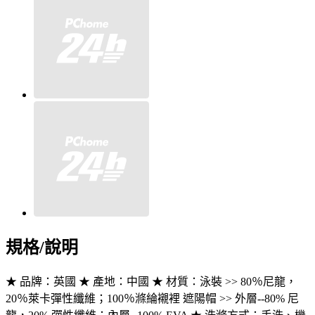
規格/說明
★ 品牌：英國 ★ 產地：中國 ★ 材質：泳裝 >> 80％尼龍，
20％萊卡彈性纖維；100％滌綸襯裡 遮陽帽 >> 外層--80% 尼