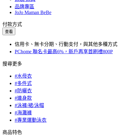
品牌專區
JoJo Maman BeBe
付款方式
查看
信用卡、無卡分期、行動支付，與其他多種方式
PChome 聯名卡最高6%，新戶再享首刷禮800P
搜尋更多
#水母衣
#多件式
#防曬衣
#連身款
#泳褲/裙/泳帽
#海灘褲
#專業運動泳衣
商品特色