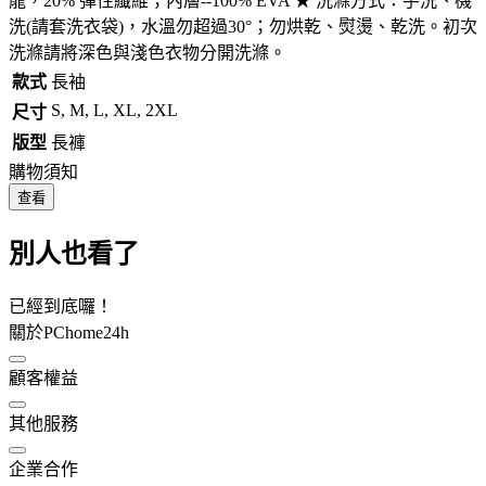
龍，20% 彈性纖維；內層--100% EVA ★ 洗滌方式：手洗、機
洗(請套洗衣袋)，水溫勿超過30°；勿烘乾、熨燙、乾洗。初次
洗滌請將深色與淺色衣物分開洗滌。
款式
長袖
S, M, L, XL, 2XL
尺寸
版型
長褲
購物須知
查看
別人也看了
已經到底囉！
關於PChome24h
顧客權益
其他服務
企業合作