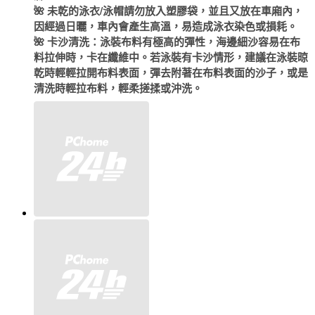
🌺 未乾的泳衣/泳帽請勿放入塑膠袋，並且又放在車廂內，
因經過日曬，車內會產生高溫，易造成泳衣染色或損耗。
🌺 卡沙清洗：泳裝布料有極高的彈性，海邊細沙容易在布
料拉伸時，卡在纖維中。若泳裝有卡沙情形，建議在泳裝晾
乾時輕輕拉開布料表面，彈去附著在布料表面的沙子，或是
清洗時輕拉布料，輕柔搓揉或沖洗。