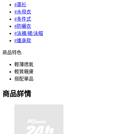
#罩衫
#水母衣
#多件式
#防曬衣
#泳褲/裙/泳帽
#連身款
商品特色
輕薄透氣
輕質親膚
搭配單品
商品詳情