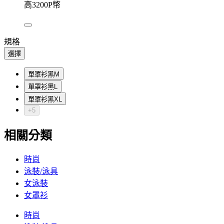
高3200P幣
規格
選擇
單罩衫黑M
單罩衫黑L
單罩衫黑XL
+5
相關分類
時尚
泳裝/泳具
女泳裝
女罩衫
時尚