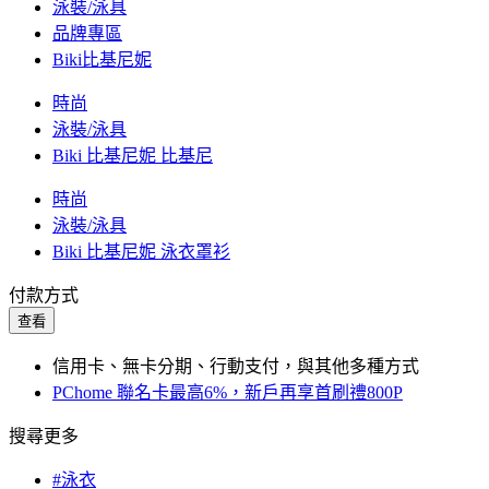
泳裝/泳具
品牌專區
Biki比基尼妮
時尚
泳裝/泳具
Biki 比基尼妮 比基尼
時尚
泳裝/泳具
Biki 比基尼妮 泳衣罩衫
付款方式
查看
信用卡、無卡分期、行動支付，與其他多種方式
PChome 聯名卡最高6%，新戶再享首刷禮800P
搜尋更多
#泳衣