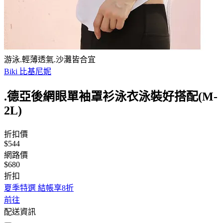
游泳.輕薄透氣.沙灘皆合宜
Biki 比基尼妮
.德亞後網眼單袖罩衫泳衣泳裝好搭配(M-
2L)
折扣價
$544
網路價
$680
折扣
夏季特選 結帳享8折
前往
配送資訊