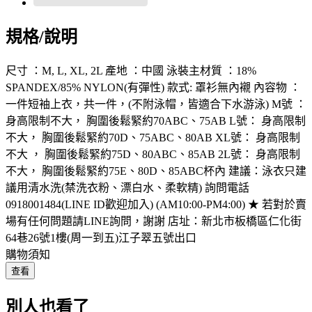
規格/說明
尺寸 ：M, L, XL, 2L 產地 ：中國 泳裝主材質 ：18%
SPANDEX/85% NYLON(有彈性) 款式: 罩衫無內襯 內容物 ：
一件短袖上衣，共一件，(不附泳帽，皆適合下水游泳) M號 ：
身高限制不大， 胸圍後鬆緊約70ABC、75AB L號： 身高限制
不大， 胸圍後鬆緊約70D、75ABC、80AB XL號： 身高限制
不大 ， 胸圍後鬆緊約75D、80ABC、85AB 2L號： 身高限制
不大， 胸圍後鬆緊約75E、80D、85ABC杯內 建議：泳衣只建
議用清水洗(禁洗衣粉、漂白水、柔軟精) 詢問電話
0918001484(LINE ID歡迎加入) (AM10:00-PM4:00) ★ 若對於賣
場有任何問題請LINE詢問，謝謝 店址：新北市板橋區仁化街
64巷26號1樓(周一到五)江子翠五號出口
購物須知
查看
別人也看了