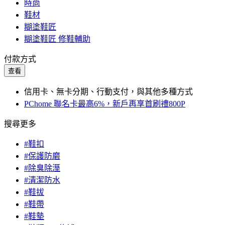
時尚
鞋材
糊塗鞋匠
糊塗鞋匠 修鞋輔助
付款方式
查看
信用卡、無卡分期、行動支付，與其他多種方式
PChome 聯名卡最高6%，新戶再享首刷禮800P
搜尋更多
#鞋扣
#保護防磨
#除臭除溼
#清潔防水
#鞋拔
#鞋帶
#鞋墊