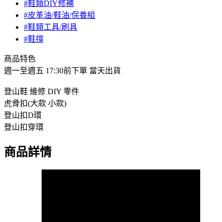
#鞋類DIY修補
#皮革油/鞋油/保養組
#鞋類工具/刷具
#鞋撐
商品特色
週一至週五 17:30前下單 當天出貨
登山鞋 維修 DIY 零件
虎骨扣(大款 小款)
登山扣D環
登山扣穿環
商品詳情