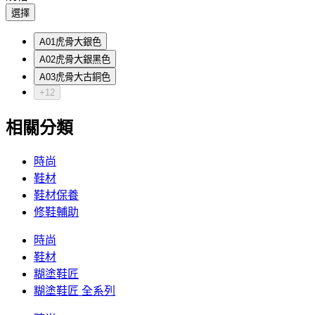
選擇
A01虎骨大銀色
A02虎骨大銀黑色
A03虎骨大古銅色
+12
相關分類
時尚
鞋材
鞋材保養
修鞋輔助
時尚
鞋材
糊塗鞋匠
糊塗鞋匠 全系列