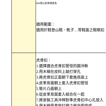
D04登山扣穿環金色
適用範圍：
適用於鞋登山鞋、靴子…等鞋面之鞋眼扣
虎骨扣：
1.選擇適合虎骨扣管徑的圓沖斬
2.用木槌在皮料上敲打穿孔
3.將虎骨扣正面朝下套進底座上
4.皮革背面朝上套入虎骨扣管徑
5.墊片凸面朝上
6.從皮革背面套入組合在一起
7.將安裝工具沖桿對準虎骨扣中心孔放入
8.用木槌垂直敲打使之密合即完成