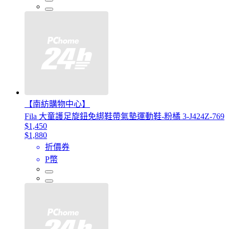
【南紡購物中心】
Fila 大童護足旋鈕免綁鞋帶氣墊運動鞋-粉橘 3-J424Z-769
$1,450
$1,880
折價券
P幣