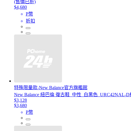
(售價已折)
$4,680
P幣
折扣
特殊限量款-New Balance官方旗艦館
New Balance 紐巴倫 復古鞋_中性_白黑色_URC42NAL
$3,128
$3,680
P幣