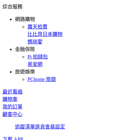
綜合服務
網路購物
露天拍賣
比比昂日本購物
媽咪愛
金融保險
Pi 拍錢包
易安網
旅遊娛樂
PChome 旅遊
最近看過
購物車
我的訂單
顧客中心
追蹤清單
退貨
會員設定
下載 APP