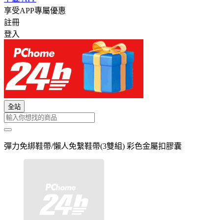
享受APP專屬優惠
註冊
登入
全站
彈力免綁鞋帶/懶人免繫鞋帶(3雙組) 彩色金屬扣膠囊