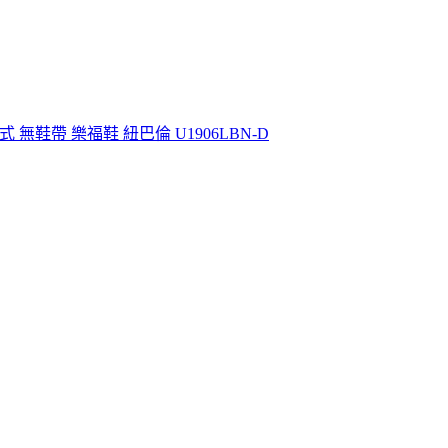
套入式 無鞋帶 樂福鞋 紐巴倫 U1906LBN-D