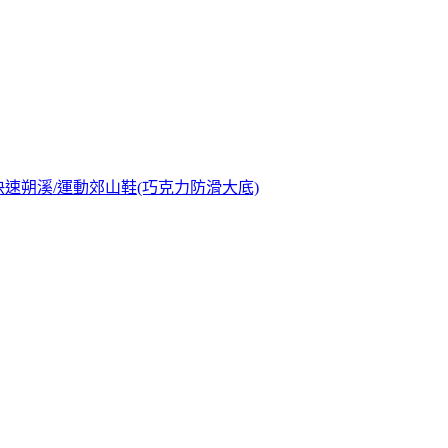
帶快速朔溪/運動郊山鞋(巧克力防滑大底)