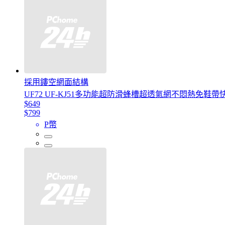
採用鏤空網面結構
UF72 UF-KJ51多功能超防滑蜂槽超透氣網不悶熱免鞋
$649
$799
P幣