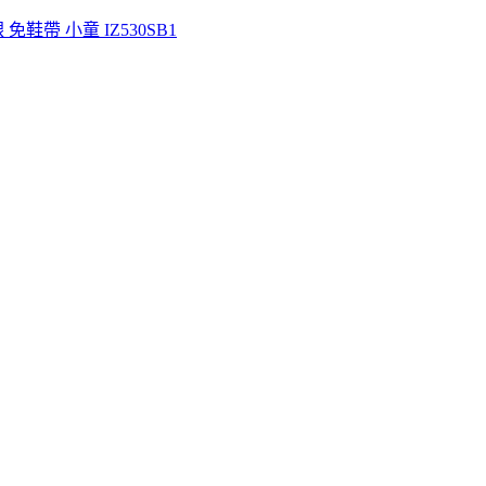
銀 免鞋帶 小童 IZ530SB1