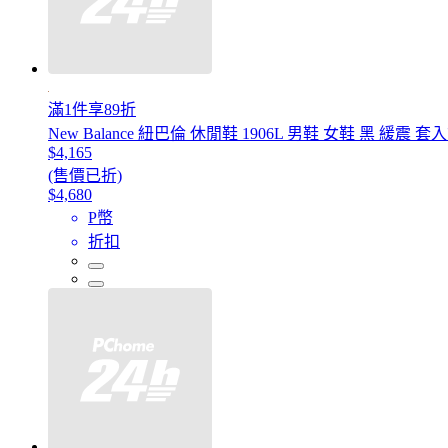
滿1件享89折
New Balance 紐巴倫 休閒鞋 1906L 男鞋 女鞋 黑 緩震 
$4,165
(售價已折)
$4,680
P幣
折扣