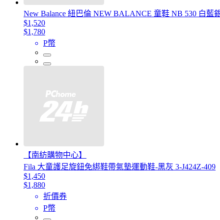
New Balance 紐巴倫 NEW BALANCE 童鞋 NB 530 白藍
$1,520
$1,780
P幣
【南紡購物中心】
Fila 大童護足旋鈕免綁鞋帶氣墊運動鞋-黑灰 3-J424Z-409
$1,450
$1,880
折價券
P幣