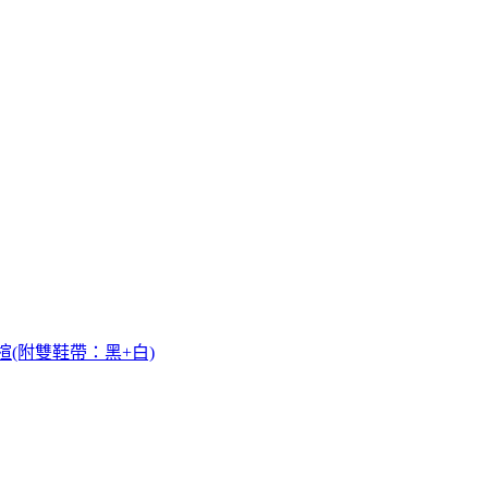
-D楦(附雙鞋帶：黑+白)