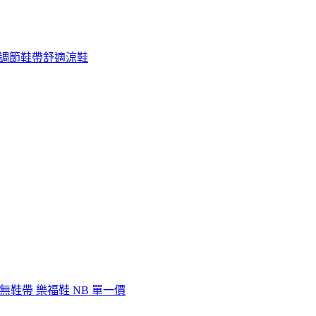
 抓地可調節鞋帶舒適涼鞋
入式 無鞋帶 樂福鞋 NB 單一價