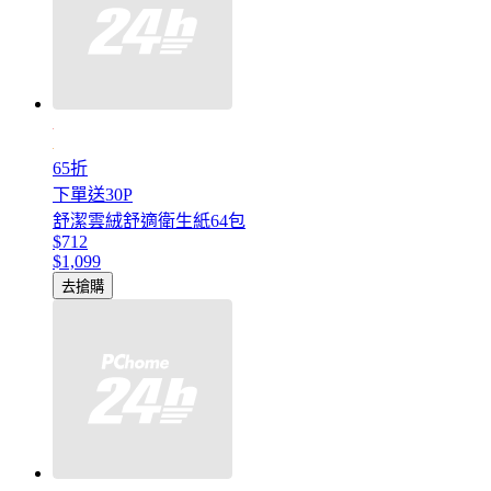
65折
下單送30P
舒潔雲絨舒適衛生紙64包
$712
$1,099
去搶購