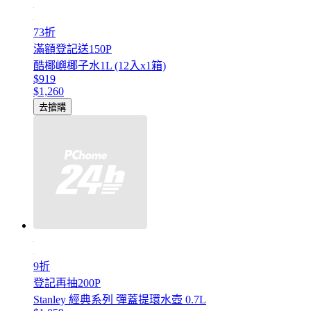
73折
滿額登記送150P
酷椰嶼椰子水1L (12入x1箱)
$919
$1,260
去搶購
9折
登記再抽200P
Stanley 經典系列 彈蓋提環水壺 0.7L