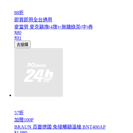
88折
即買即用全台通用
麥當勞 麥克鷄塊(4塊)+無糖綠茶(中)券
$80
$91
去搶購
57折
加贈100P
BRAUN 百靈德國 免接觸額溫槍 BNT400AP
$1,980