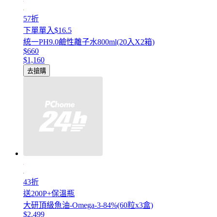
57折
下單單入$16.5
統一PH9.0鹼性離子水800ml(20入X2箱)
$660
$1,160
去搶購
43折
送200P+保溫瓶
大研頂級魚油-Omega-3-84%(60粒x3盒)
$2,499