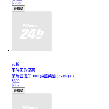
$5,940
去搶購
92折
限時囤貨優惠
萊瑞西班牙100%純酪梨油 (750ml)X3
$899
$987
去搶購