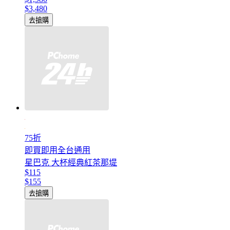
$3,480
去搶購
75折
即買即用全台通用
星巴克 大杯經典紅茶那堤
$115
$155
去搶購