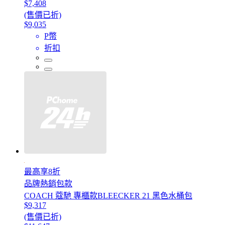
$7,408
(售價已折)
$9,035
P幣
折扣
最高享8折
品牌熱銷包款
COACH 蔻馳 專櫃款BLEECKER 21 黑色水桶包
$9,317
(售價已折)