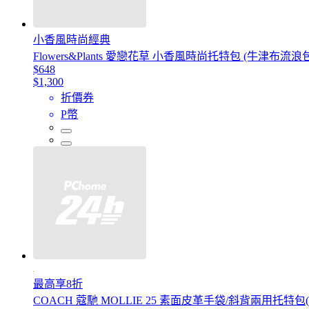
小香風時尚經典
Flowers&Plants 愛戀花草 小香風時尚托特包 (牛津布
$648
$1,300
折價券
P幣
最高享8折
COACH 蔻馳 MOLLIE 25 素面皮革手袋/斜背兩用托特包