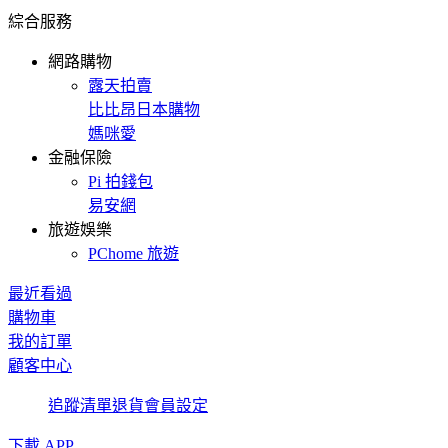
綜合服務
網路購物
露天拍賣
比比昂日本購物
媽咪愛
金融保險
Pi 拍錢包
易安網
旅遊娛樂
PChome 旅遊
最近看過
購物車
我的訂單
顧客中心
追蹤清單
退貨
會員設定
下載 APP