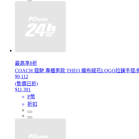
最高享8折
COACH 蔻馳 專櫃男款 THEO 織布緹花LOGO拉鍊手
$9,112
(售價已折)
$11,391
P幣
折扣