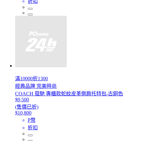
折扣
滿10000折1300
經典品牌 完美時尚
COACH 蔻馳 專櫃款蛇紋皮革側肩托特包-古銅色
$9,500
(售價已折)
$10,800
P幣
折扣