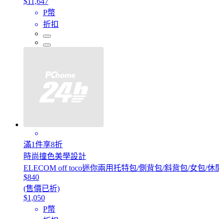
$11,647
P幣
折扣
滿1件享8折
時尚撞色美學設計
ELECOM off toco迷你兩用托特包/側背包/斜背包/女包/
$840
(售價已折)
$1,050
P幣