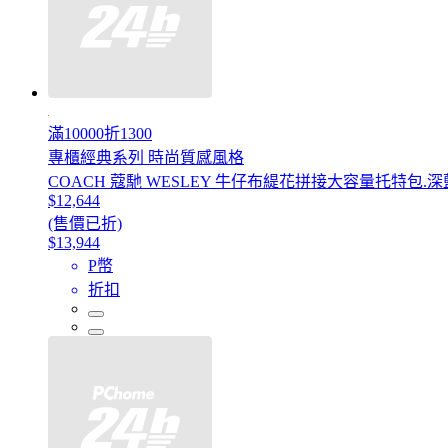
滿10000折1300
專櫃經典系列 時尚質感風格
COACH 蔻馳 WESLEY 牛仔布緹花拼接大容量托特包.深
$12,644
(售價已折)
$13,944
P幣
折扣