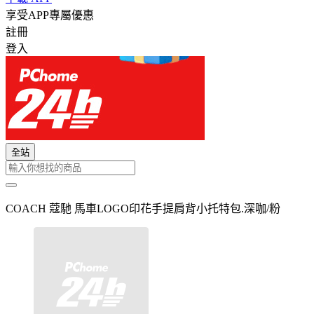
享受APP專屬優惠
註冊
登入
全站
COACH 蔻馳 馬車LOGO印花手提肩背小托特包.深咖/粉