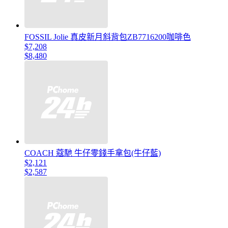
FOSSIL Jolie 真皮新月斜背包ZB7716200咖啡色
$7,208
$8,480
COACH 蔻馳 牛仔零錢手拿包(牛仔藍)
$2,121
$2,587