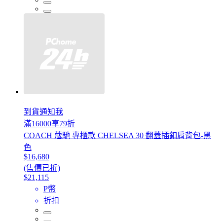
到貨通知我
滿16000享79折
COACH 蔻馳 專櫃款 CHELSEA 30 翻蓋插釦肩背包-黑
色
$16,680
(售價已折)
$21,115
P幣
折扣