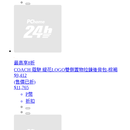
最高享8折
COACH 蔻馳 緹花LOGO雙側置物拉鍊後背包-棕褐
$9,412
(售價已折)
$11,765
P幣
折扣