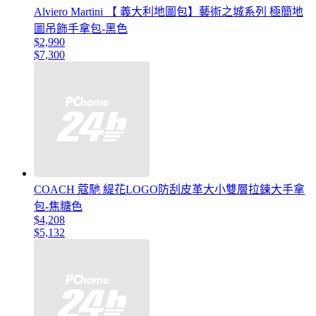
Alviero Martini 【 義大利地圖包】藝術之城系列 極簡地
圖吊飾手拿包-黑色
$2,990
$7,300
COACH 蔻馳 緹花LOGO防刮皮革大小雙層拉鍊大手拿
包-焦糖色
$4,208
$5,132