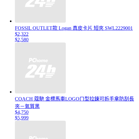
FOSSIL OUTLET款 Logan 真皮卡片 短夾 SWL2229001
$2,322
$2,580
COACH 蔻馳 金標馬車LOGOㄇ型拉鍊可拆手拿防刮長
夾－氣質黑
$4,750
$5,999