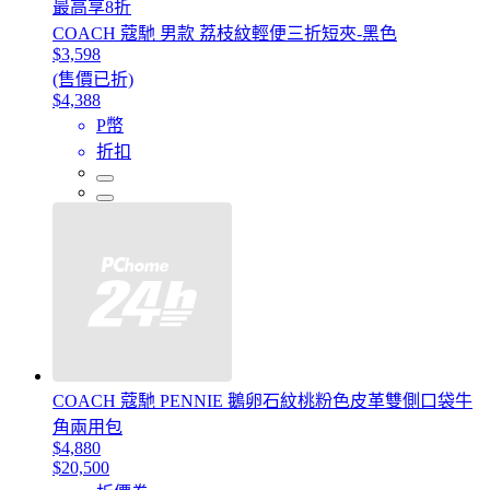
最高享8折
COACH 蔻馳 男款 荔枝紋輕便三折短夾-黑色
$3,598
(售價已折)
$4,388
P幣
折扣
COACH 蔻馳 PENNIE 鵝卵石紋桃粉色皮革雙側口袋牛
角兩用包
$4,880
$20,500