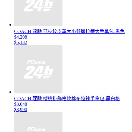
COACH 蔻馳 荔枝紋皮革大小雙層拉鍊大手拿包-黑色
$4,208
$5,132
COACH 蔻馳 櫻桃掛飾格紋棉布拉鍊手拿包-黑白格
$3,048
$3,990