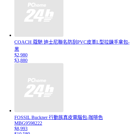
COACH 蔻馳 迪士尼聯名防刮PVC皮革L型拉鍊手拿包-
黑
$2,980
$3,880
FOSSIL Buckner 行動族真皮電腦包-咖啡色
MBG9598222
$8,993
$10,580