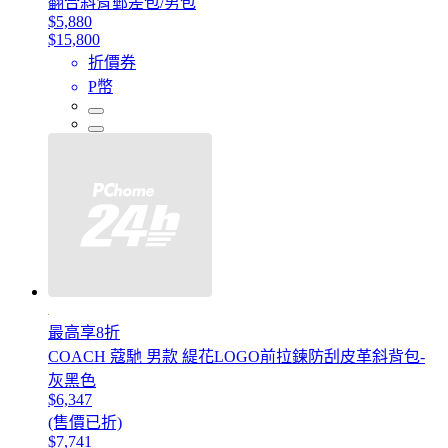
翻合斜背郵差包/男包
$5,880
$15,800
折價券
P幣
最高享8折
COACH 蔻馳 男款 緹花LOGO前拉鍊防刮皮革斜背包-
灰黑色
$6,347
(售價已折)
$7,741