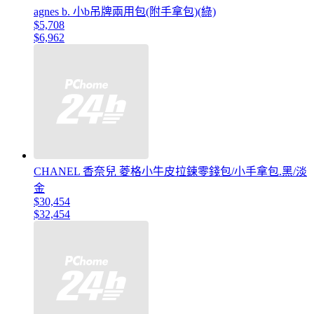
agnes b. 小b吊牌兩用包(附手拿包)(綠)
$5,708
$6,962
CHANEL 香奈兒 菱格小牛皮拉鍊零錢包/小手拿包.黑/淡
金
$30,454
$32,454