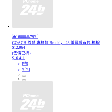
滿16000享79折
COACH 蔻馳 專櫃款 Brooklyn 28 編織肩背包-楓棕
$12,964
(售價已折)
$16,411
P幣
折扣