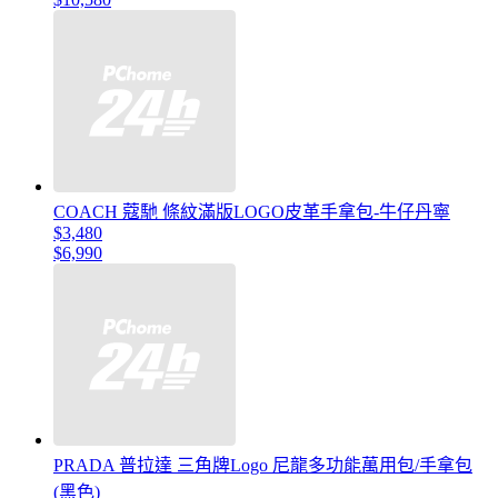
COACH 蔻馳 條紋滿版LOGO皮革手拿包-牛仔丹寧
$3,480
$6,990
PRADA 普拉達 三角牌Logo 尼龍多功能萬用包/手拿包
(黑色)