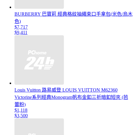
BURBERRY 巴寶莉 經典格紋抽繩束口手拿包(米色/烏木
色)
$7,717
$9,411
Louis Vuitton 路易威登 LOUIS VUITTON M62360
Victorine系列經典Monogram帆布金釦三折暗釦短夾 (芭
蕾粉)
$1,118
$3,500