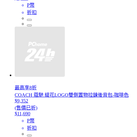
P幣
折扣
最高享8折
COACH 蔻馳 緹花LOGO雙側置物拉鍊後背包-咖啡色
$9,352
(售價已折)
$11,690
P幣
折扣