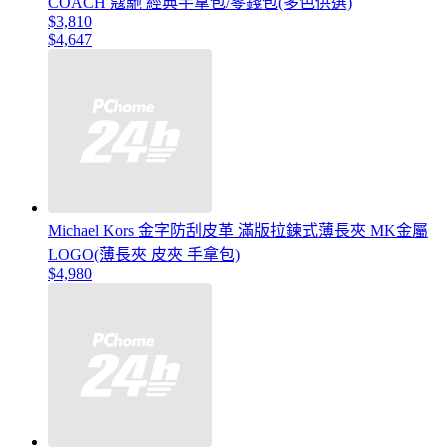
COACH 蔻馳 經典手拿包/零錢包(多色供選)
$3,810
$4,647
Michael Kors 金字防刮皮革 滿版拉鍊式薄長夾 MK金屬
LOGO(薄長夾 皮夾 手拿包)
$4,980