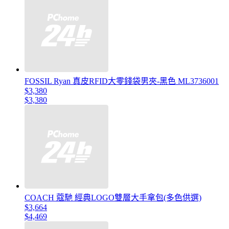
FOSSIL Ryan 真皮RFID大零錢袋男夾-黑色 ML3736001
$3,380
$3,380
COACH 蔻馳 經典LOGO雙層大手拿包(多色供選)
$3,664
$4,469