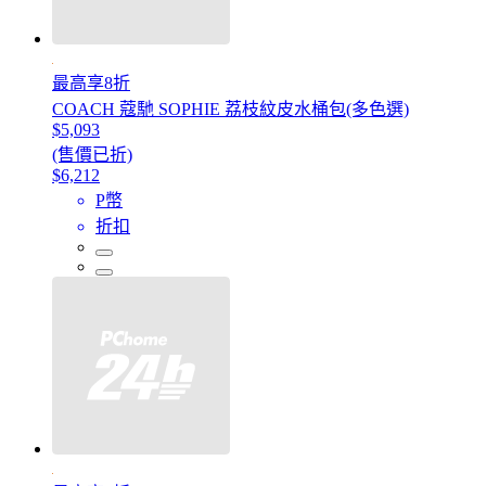
最高享8折
COACH 蔻馳 SOPHIE 荔枝紋皮水桶包(多色選)
$5,093
(售價已折)
$6,212
P幣
折扣