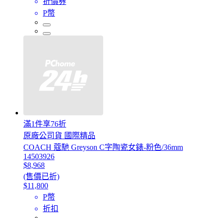
折價券
P幣
滿1件享76折
原廠公司貨 國際精品
COACH 蔻馳 Greyson C字陶瓷女錶-粉色/36mm
14503926
$8,968
(售價已折)
$11,800
P幣
折扣