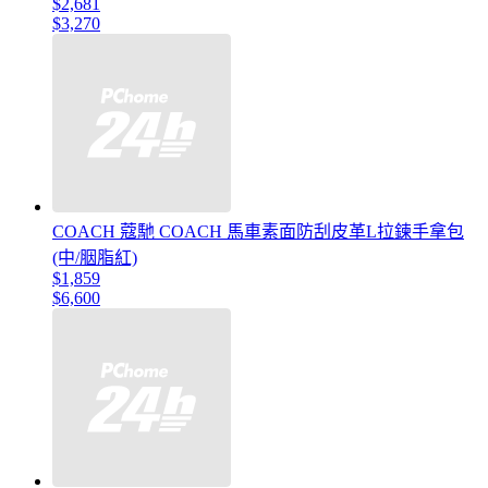
$2,681
$3,270
COACH 蔻馳 COACH 馬車素面防刮皮革L拉鍊手拿包
(中/胭脂紅)
$1,859
$6,600