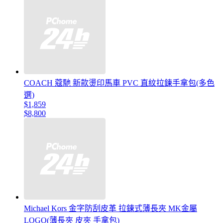
COACH 蔻馳 新款燙印馬車 PVC 直紋拉鍊手拿包(多色
選)
$1,859
$8,800
Michael Kors 金字防刮皮革 拉鍊式薄長夾 MK金屬
LOGO(薄長夾 皮夾 手拿包)