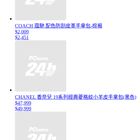
COACH 蔻馳 配色防刮皮革手拿包-棕褐
$2,009
$2,451
CHANEL 香奈兒 19系列經典菱格紋小羊皮手拿包(黑色)
$47,999
$49,999