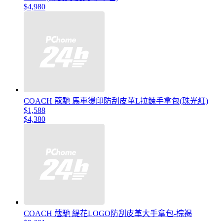
$4,980
COACH 蔻馳 馬車燙印防刮皮革L拉鍊手拿包(珠光紅)
$1,588
$4,380
COACH 蔻馳 緹花LOGO防刮皮革大手拿包-棕褐