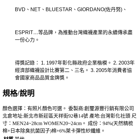
BVD、NET、BLUESTAR、GIORDANO(佐丹努)、
ESPRIT…等品牌，為推動台灣織襪產業的永續傳承盡
一份心力。
得獎記錄： 1. 1997年彰化縣政府企業楷模。 2. 2003年
經濟部織襪設計比賽第二、三名。 3. 2005年消費者協
會國家商品品質金牌獎。
規格/說明
顏色選擇：有照片顏色可選。 委製商:創璽源豐行銷有限公司
北倉地址:新北市新莊區天祥街92巷14號 產地:台灣彰化社頭 尺
寸：MEN24~28cm WOMEN20~24cm。 成份：94%(天然精梳
棉+日本除臭抗菌因子)棉+6%萊卡彈性紗纖維。