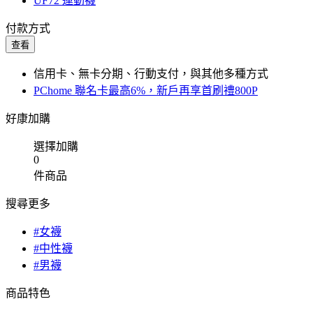
UF72 運動襪
付款方式
查看
信用卡、無卡分期、行動支付，與其他多種方式
PChome 聯名卡最高6%，新戶再享首刷禮800P
好康加購
選擇加購
0
件商品
搜尋更多
#女襪
#中性襪
#男襪
商品特色