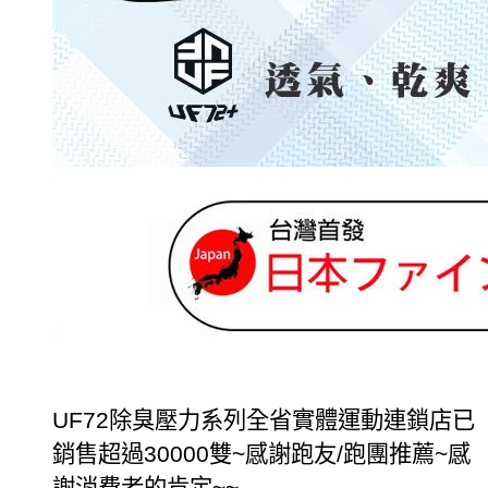
UF72
除臭壓力系列全省實體運動連鎖店已
銷售超過
30000
雙
~
感謝跑友
/
跑團推薦
~
感