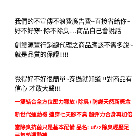
我們的不宣傳不浪費廣告費
~
直接省給你
~
好不好穿
~
除不除臭
....
商品自己會說話
創璽源豐行銷總代理之商品應該不需多說
~
就是品質的保證
!!!!!
覺得好不好很簡單
~
穿過就知道
!!!
對商品有
信心
才敢大聲
!!!!
一雙結合全方位壓力釋放+除臭+防護天然新概念
新世代運動襪 連穿七天腳不臭 超彈力合身再加倍
當除臭抗菌只是基本配備 品名: uf72除臭輕壓足
弓氣墊運動襪