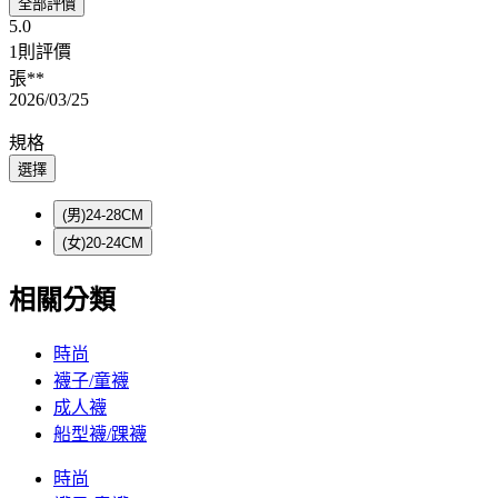
全部評價
5.0
1則評價
張**
2026/03/25
規格
選擇
(男)24-28CM
(女)20-24CM
相關分類
時尚
襪子/童襪
成人襪
船型襪/踝襪
時尚