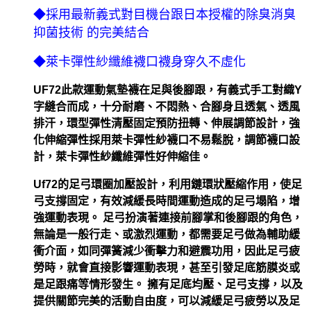
◆採用最新義式對目機台跟日本授權的除臭消臭
抑菌技術 的完美結合
◆萊卡彈性紗纖維襪口襪身穿久不虛化
UF72此款運動氣墊襪在足與後腳跟，有義式手工對織Y
字縫合而成，十分耐磨、不悶熱、合腳身且透氣、透風
排汗，環型彈性清壓固定預防扭轉、伸展調節設計，強
化伸縮彈性採用萊卡彈性紗襪口不易鬆脫，調節襪口設
計，萊卡彈性紗纖維彈性好伸縮佳。
Uf72的足弓環圈加壓設計，利用鏈環狀壓縮作用，使足
弓支撐固定，有效減緩長時間運動造成的足弓塌陷，增
強運動表現。 足弓扮演著連接前腳掌和後腳跟的角色，
無論是一般行走、或激烈運動，都需要足弓做為輔助緩
衝介面，如同彈簧減少衝擊力和避震功用，因此足弓疲
勞時，就會直接影響運動表現，甚至引發足底筋膜炎或
是足跟痛等情形發生。 擁有足底均壓、足弓支撐，以及
提供關節完美的活動自由度，可以減緩足弓疲勞以及足