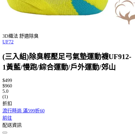
3D織法 舒適除臭
UF72
(三入組)除臭輕壓足弓氣墊運動襪UF912-
1黃藍/慢跑/綜合運動/戶外運動/郊山
$499
$960
5.0
(1)
折扣
流行時尚 滿599折60
前往
配送資訊