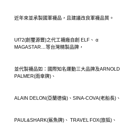
近年來並承製國軍襪品，且建議改良軍襪品質。
Uf72(創璽源豐)之代工襪廠自創 ELF、 α
MAGASTAR…等台灣精製品牌，
並代製襪品如：國際知名運動三大品牌及ARNOLD
PALMER(雨傘牌)、
ALAIN DELON(亞蘭德倫)、SINA-COVA(老船長)、
PAUL&SHARK(鯊魚牌)、 TRAVEL FOX(旅狐)、