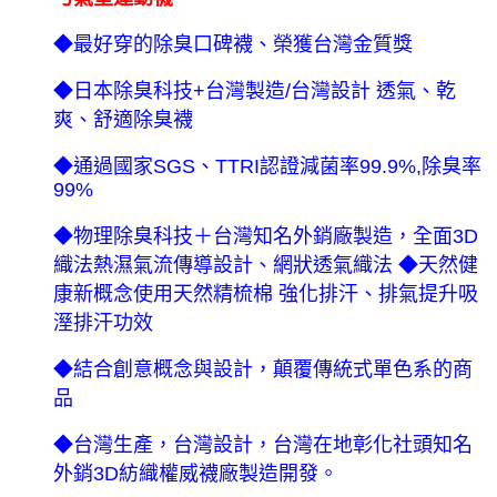
◆最好穿的除臭口碑襪、榮獲台灣金質獎
◆日本除臭科技+台灣製造/台灣設計 透氣、乾
爽、舒適除臭襪
◆通過國家SGS、TTRI認證減菌率99.9%,除臭率
99%
◆物理除臭科技＋台灣知名外銷廠製造，全面3D
織法熱濕氣流傳導設計、網狀透氣織法 ◆天然健
康新概念使用天然精梳棉 強化排汗、排氣提升吸
溼排汗功效
◆結合創意概念與設計，顛覆傳統式單色系的商
品
◆台灣生產，台灣設計，台灣在地彰化社頭知名
外銷3D紡織權威襪廠製造開發。