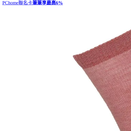
PChome聯名卡
筆筆享最高
6%