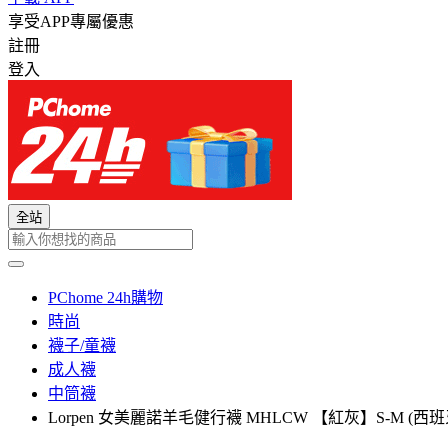
享受APP專屬優惠
註冊
登入
全站
PChome 24h購物
時尚
襪子/童襪
成人襪
中筒襪
Lorpen 女美麗諾羊毛健行襪 MHLCW 【紅灰】S-M (西