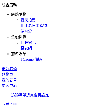
綜合服務
網路購物
露天拍賣
比比昂日本購物
媽咪愛
金融保險
Pi 拍錢包
易安網
旅遊娛樂
PChome 旅遊
最近看過
購物車
我的訂單
顧客中心
追蹤清單
退貨
會員設定
下載 APP