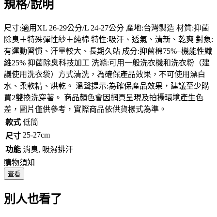
規格/說明
尺寸:適用XL 26-29公分/L 24-27公分 產地:台灣製造 材質:抑菌
除臭＋特殊彈性紗＋純棉 特性:吸汗、透氣、清新、乾爽 對象:
有運動習慣、汗量較大、長期久站 成分:抑菌棉75%+機能性纖
維25% 抑菌除臭科技加工 洗滌:可用一般洗衣機和洗衣粉（建
議使用洗衣袋）方式清洗，為確保產品效果，不可使用漂白
水、柔軟精、烘乾。 溫聲提示:為確保產品效果，建議至少購
買2雙換洗穿著。 商品顏色會因網頁呈現及拍攝環境產生色
差，圖片僅供參考，實際商品依供貨樣式為準。
款式
低筒
25-27cm
尺寸
功能
消臭, 吸濕排汗
購物須知
查看
別人也看了