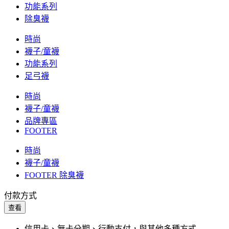
功能系列
除臭襪
時尚
襪子/童襪
功能系列
足弓襪
時尚
襪子/童襪
品牌專區
FOOTER
時尚
襪子/童襪
FOOTER 除臭襪
付款方式
查看
信用卡、無卡分期、行動支付，與其他多種方式