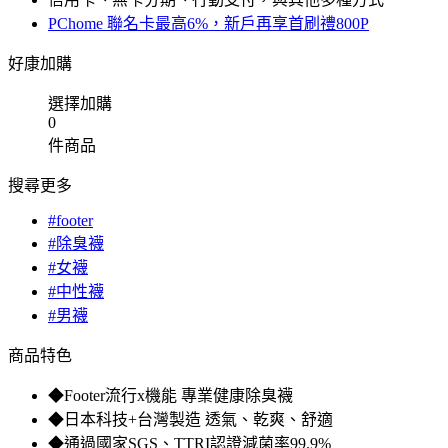
PChome 聯名卡最高6%，新戶再享首刷禮800P
好康加購
選擇加購
0
件商品
搜尋更多
#footer
#除臭襪
#女襪
#中性襪
#男襪
商品特色
◆Footer流行x機能 專業健康除臭襪
◆日本科技+台灣製造 透氣、乾爽、舒適
◆通過國家SGS、TTRI認證減菌率99.9%