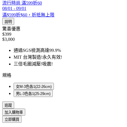
流行時尚 滿599折60
08/01
-
09/01
滿$599折$60，折抵無上限
說明
驚喜優惠
$399
$3,000
通過SGS檢測高達99.9%
MIT 台灣製造!永久有效!
三倍毛圈減壓!吸震!
規格
女M-3色各1(22-26cm)
男L-3色各1(25-29cm)
追蹤
加入購物車
立即購買