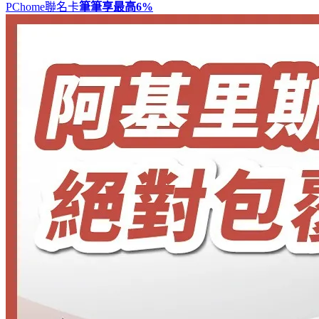
PChome聯名卡
筆筆享最高
6%