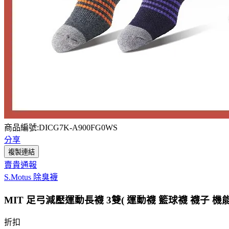
商品編號:DICG7K-A900FG0WS
分享
複製連結
賣貴通報
S.Motus 除臭襪
MIT 足弓減壓運動長襪 3雙( 運動襪 籃球襪 襪子 機能
折扣