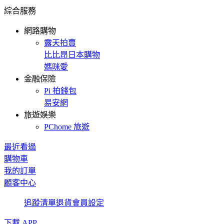
綜合服務
網路購物
露天拍賣
比比昂日本購物
媽咪愛
金融保險
Pi 拍錢包
易安網
旅遊娛樂
PChome 旅遊
最近看過
購物車
我的訂單
顧客中心
追蹤清單
退貨
會員設定
下載 APP