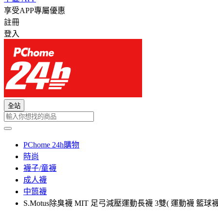
享受APP專屬優惠
註冊
登入
全站
PChome 24h購物
時尚
襪子/童襪
成人襪
中筒襪
S.Motus除臭襪 MIT 足弓減壓運動長襪 3雙( 運動襪 籃球